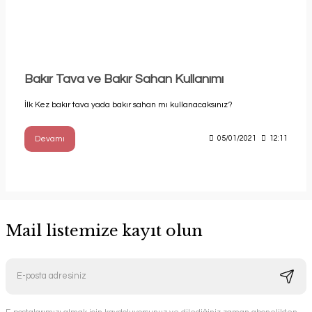
Bakır Tava ve Bakır Sahan Kullanımı
İlk Kez bakır tava yada bakır sahan mı kullanacaksınız?
Devamı
05/01/2021
12:11
Mail listemize kayıt olun
E-postalarımızı almak için kaydoluyorsunuz ve dilediğiniz zaman abonelikten