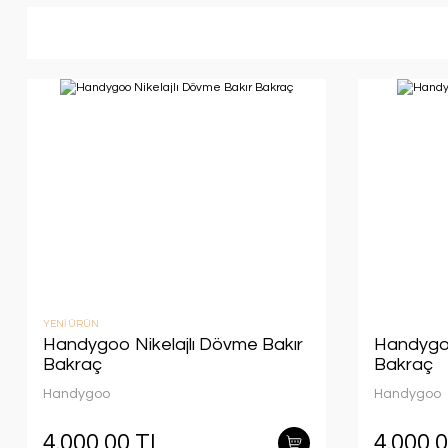
YENİ ÜRÜN
Handygoo Nikelajlı Dövme Bakır
Handygo
Bakraç
Bakraç
Handygoo
Handygoo
4.000,00 TL
4.000,