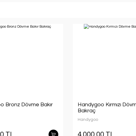
o Bronz Dövme Bakır
Handygoo Kırmızı Dövm
Bakraç
Handygoo
00 TL
4.000,00 TL