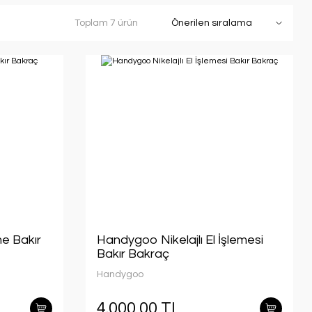
Toplam 7 ürün
e Bakır
Handygoo Nikelajlı El İşlemesi
Bakır Bakraç
Handygoo
4.000,00 TL