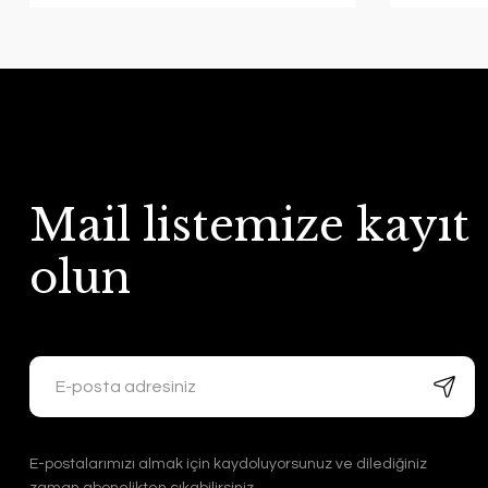
Mail listemize kayıt
olun
E-postalarımızı almak için kaydoluyorsunuz ve dilediğiniz
zaman abonelikten çıkabilirsiniz.