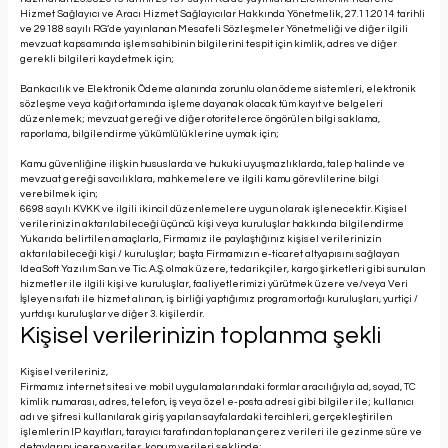
Hizmet Sağlayıcı ve Aracı Hizmet Sağlayıcılar Hakkında Yönetmelik, 27.11.2014 tarihli
ve 29188 sayılı RG’de yayınlanan Mesafeli Sözleşmeler Yönetmeliği ve diğer ilgili
mevzuat kapsamında işlem sahibinin bilgilerini tespit için kimlik, adres ve diğer
gerekli bilgileri kaydetmek için;
Bankacılık ve Elektronik Ödeme alanında zorunlu olan ödeme sistemleri, elektronik
sözleşme veya kağıt ortamında işleme dayanak olacak tüm kayıt ve belgeleri
düzenlemek; mevzuat gereği ve diğer otoritelerce öngörülen bilgi saklama,
raporlama, bilgilendirme yükümlülüklerine uymak için;
Kamu güvenliğine ilişkin hususlarda ve hukuki uyuşmazlıklarda, talep halinde ve
mevzuat gereği savcılıklara, mahkemelere ve ilgili kamu görevlilerine bilgi
verebilmek için;
6698 sayılı KVKK ve ilgili ikincil düzenlemelere uygun olarak işlenecektir. Kişisel
verilerinizin aktarılabileceği üçüncü kişi veya kuruluşlar hakkında bilgilendirme
Yukarıda belirtilen amaçlarla, Firmamız ile paylaştığınız kişisel verilerinizin
aktarılabileceği kişi / kuruluşlar; başta Firmamızın e-ticaret altyapısını sağlayan
IdeaSoft Yazılım San. ve Tic. A.Ş. olmak üzere, tedarikçiler, kargo şirketleri gibi sunulan
hizmetler ile ilgili kişi ve kuruluşlar, faaliyetlerimizi yürütmek üzere ve/veya Veri
İşleyen sıfatı ile hizmet alınan, iş birliği yaptığımız program ortağı kuruluşları, yurtiçi /
yurtdışı kuruluşlar ve diğer 3. kişilerdir.
Kişisel verilerinizin toplanma şekli
Kişisel verileriniz,
Firmamız internet sitesi ve mobil uygulamalarındaki formlar aracılığıyla ad, soyad, TC
kimlik numarası, adres, telefon, iş veya özel e-posta adresi gibi bilgiler ile; kullanıcı
adı ve şifresi kullanılarak giriş yapılan sayfalardaki tercihleri, gerçekleştirilen
işlemlerin IP kayıtları, tarayıcı tarafından toplanan çerez verileri ile gezinme süre ve
detaylarını içeren veriler, konum verileri şeklinde;