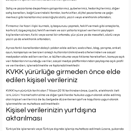
Satış ve pazarlama departmanı çalışanlarımız, şubelerimiz, tedarikçilerimiz, diğer
satış kanalları, kağıt üzerindeki formlar, kartvizitler, dijital pazarlama ve çağrı
merkezi gibi kanallarımız aracılığıyla sözlü, yazılı veya elektronik ortamdan;
Firmamız ile ticari ilişki kurmak, iş başvurusu yapmak, teklif vermek gibi amaçlarla,
kartvizit, özgeçmiş (cv), teklif vermek ve sair yollarla kişisel verilerini paylaşan
kişilerden alınan, fiziki veya sanal bir ortamda, yüz yüze ya da mesafeli, sözlü veya
yazılı ya da elektronik ortamdan;
Ayrıca farklı kanallardan dolaylı yoldan elde edilen, web sitesi, blog, yarışma, anket,
oyun, kampanya ve benzeri amaçlı kullanılan (mikro) web sitelerinden ve sosyal
medyadan elde edilen veriler, e-bülten okuma veya tıklama hareketleri, kamuya açık
veri tabanlarının sunduğu veriler, sosyal medya platformlarından paylaşıma açık profil
ve verilerden; işlenebilmekte ve toplanabilmektedir.
KVKK yürürlüğe girmeden önce elde
edilen kişisel verileriniz
KVKK’nun yürürlük tarihi olan 7 Nisan 2016 tarihinden önce, üyelik, elektronik ileti
izni, ürün / hizmet satın alma ve diğer şekillerde hukuka uygun olarak elde edilmiş
olan kişisel verileriniz de bu belgede düzenlenen şart ve koşullara uygun olarak
işlenmekte ve muhafaza edilmektedir.
Kişisel verilerinizin yurtdışına
aktarılması
Türkiye’de işlenerek veya Türkiye dışında işlenip muhafaza edilmek üzere, yukarıda