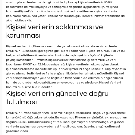
sayılan yöntemlerden herhangi birisi ile toplanmış kişisel verileriniz KVKK
kapsamında kalmak kaydıyla ve sözleşme amaçlarına uygun olarak yurtdışında
bulunan (Kişisel Veriler Kurulu tarafından akredite edilen ve kişisel verilerin
korunması hususunda yeterli korumanın bulunduğu ülkelere) hizmet aracılarına da
aktarılabilecektir.
Kişisel verilerin saklanması ve
korunması
Kişisel verileriniz, Firmamız nezdinde yer alan veri tabanında ve sistemlerde
KVKK’nun 12. maddesi gereğince gizli olarak saklanacak; yasal zorunluluklar ve bu
belgede belirtilen düzenlemeler haricinde hiçbir şekilde üçüncü kişilerle
paylaşılmayacaktır. Firmamız, kişisel verilerinizin barındığı sistemleri ve veri
tabanlarını, KVKK’nun 12. Maddesi gereği kişisel verilerin hukuka aykırı olarak
işlenmesini önlemekle, yetkisiz kişilerin erişimlerini engellemekle, erişim yönetimi
gibi yazılımsal tedbirleri ve fiziksel güvenlik önlemleri almakla mükelleftir. Kişisel
verilerin yasal olmayan yollarla başkaları tarafından elde edilmesinin öğrenilmesi
halinde durum derhal, yasal düzenlemeye uygun ve yazılı olarak Kişisel Verileri
Koruma Kurulu’na bildirilecektir.
Kişisel verilerin güncel ve doğru
tutulması
KVKK’nun 4. maddesi uyarınca Firmamızın kişisel verilerinizi doğru ve güncel olarak
tutma yükümlülüğü bulunmaktadır. Bu kapsamda Firmamızın yürürlükteki mevzuattan
doğan yükümlülüklerini yerine getirebilmesi için Müşterilerimizin doğru ve güncel
verilerini paylaşması veya web sitesi / mobil uygulama üzerinden güncellemesi
gerekmektedir.