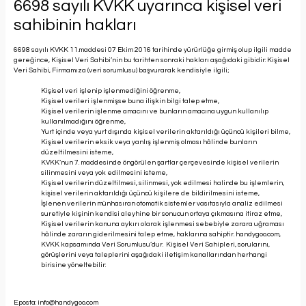
6698 sayılı KVKK uyarınca kişisel veri
sahibinin hakları
6698 sayılı KVKK 11.maddesi 07 Ekim 2016 tarihinde yürürlüğe girmiş olup ilgili madde
gereğince, Kişisel Veri Sahibi’nin bu tarihten sonraki hakları aşağıdaki gibidir: Kişisel
Veri Sahibi, Firmamıza (veri sorumlusu) başvurarak kendisiyle ilgili;
Kişisel veri işlenip işlenmediğini öğrenme,
Kişisel verileri işlenmişse buna ilişkin bilgi talep etme,
Kişisel verilerin işlenme amacını ve bunların amacına uygun kullanılıp
kullanılmadığını öğrenme,
Yurt içinde veya yurt dışında kişisel verilerin aktarıldığı üçüncü kişileri bilme,
Kişisel verilerin eksik veya yanlış işlenmiş olması hâlinde bunların
düzeltilmesini isteme,
KVKK’nun 7. maddesinde öngörülen şartlar çerçevesinde kişisel verilerin
silinmesini veya yok edilmesini isteme,
Kişisel verilerin düzeltilmesi, silinmesi, yok edilmesi halinde bu işlemlerin,
kişisel verilerin aktarıldığı üçüncü kişilere de bildirilmesini isteme,
İşlenen verilerin münhasıran otomatik sistemler vasıtasıyla analiz edilmesi
suretiyle kişinin kendisi aleyhine bir sonucun ortaya çıkmasına itiraz etme,
Kişisel verilerin kanuna aykırı olarak işlenmesi sebebiyle zarara uğraması
hâlinde zararın giderilmesini talep etme, haklarına sahiptir. handygoo.com,
KVKK kapsamında Veri Sorumlusu’dur. Kişisel Veri Sahipleri, sorularını,
görüşlerini veya taleplerini aşağıdaki iletişim kanallarından herhangi
birisine yöneltebilir:
E.posta:
info@handygoo.com