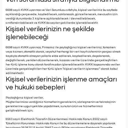
6698 sayılı KVKK uyarınca ve Veri Sorumlusu sıfatıyla, kişisel verileriniz bu sayfada
açıklandığı çerçevede; kaydedilecek, saklanacak, güncellenecek, mevzuatın izin
verdiği durumlarda 3. kişilere açıklanabilecek / devredilebilecek,
sınıflandırılabilecek ve KVKK’da sayılan şekillerde işlenebilecektir.
Kişisel verilerinizin ne şekilde
işlenebileceği
6698 sayılı KVKK uyarınca, Firmamız ile paylaştığınız kişisel verileriniz, tamamen
veya kısmen, otomatik olarak, veyahut herhangi bir veri kayıt sisteminin parçası olmak
kaydıyla otomatik olmayan yollarla elde edilerek, kaydedilerek, depolanarak,
değiştirilerek, yeniden düzenlenerek, kısacası veriler üzerinde gerçekleştirilen
her türlü işleme konu olarak tarafımızdan işlenebilecektir. KVKK kapsamında veriler
üzerinde gerçekleştirilen her türlü işlem "kişisel verilerin işlenmesi” olarak kabul
edilmektedir.
Kişisel verilerinizin işlenme amaçları
ve hukuki sebepleri
Paylaştığınız kişisel veriler,
Müşterilerimize verdiğimiz hizmetlerin gereklerini, sözleşmenin ve teknolojinin
gereklerine uygun şekilde yapabilmek, sunulan ürün ve hizmetlerimizi
geliştirebilmek için;
6563 sayılı Elektronik Ticaretin Düzenlenmesi Hakkında Kanun, 6502 sayılı
Tüketicinin Korunması Hakkında Kanun ile bu düzenlemelere dayanak yapılarak
hazırlanan 26.08.2015 tarihli 29457 sayılı RG’de yayınlanan Elektronik Ticarette