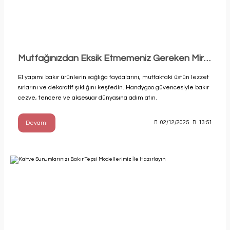
Mutfağınızdan Eksik Etmemeniz Gereken Miras: Neden El Yapımı Bakır Ürünler Tercih Etmelisiniz?
El yapımı bakır ürünlerin sağlığa faydalarını, mutfaktaki üstün lezzet
sırlarını ve dekoratif şıklığını keşfedin. Handygoo güvencesiyle bakır
cezve, tencere ve aksesuar dünyasına adım atın.
Devamı
02/12/2025
13:51