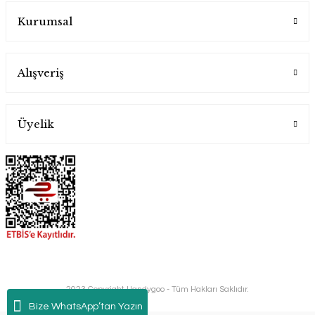
4.600,00 TL
Kurumsal
Alışveriş
Üyelik
El Yapımı Metalik Mırra Cezvesi 4 lu Set
Handygoo
4.200,00 TL
2023 Copyright Handygoo - Tüm Hakları Saklıdır.
Bize WhatsApp’tan Yazın