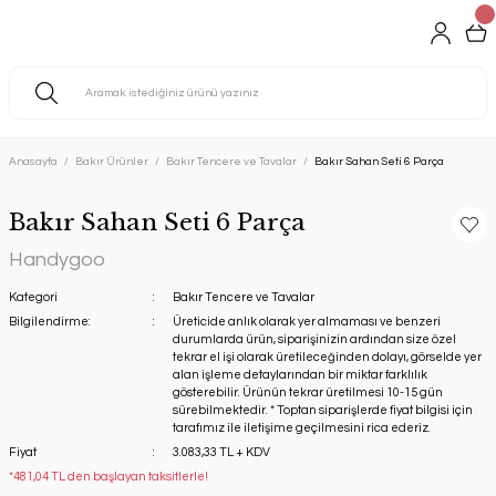
Anasayfa
Bakır Ürünler
Bakır Tencere ve Tavalar
Bakır Sahan Seti 6 Parça
Bakır Sahan Seti 6 Parça
Handygoo
Kategori
Bakır Tencere ve Tavalar
Bilgilendirme:
Üreticide anlık olarak yer almaması ve benzeri
durumlarda ürün, siparişinizin ardından size özel
tekrar el işi olarak üretileceğinden dolayı, görselde yer
alan işleme detaylarından bir miktar farklılık
gösterebilir. Ürünün tekrar üretilmesi 10-15 gün
sürebilmektedir. * Toptan siparişlerde fiyat bilgisi için
tarafımız ile iletişime geçilmesini rica ederiz.
Fiyat
3.083,33 TL + KDV
*481,04 TL den başlayan taksitlerle!