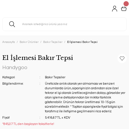
Anasayfa
Bakır Ürünler
Bakır Tepsiler
El İşlemesi Bakır Tepsi
El İşlemesi Bakır Tepsi
Handygoo
Kategori
Bakır Tepsiler
Bilgilendirme:
Üreticide anlık olarak yer almaması ve benzeri
durumlarda ürün, siparişinizin ardından size özel
tekrar el işi olarak üretileceğinden dolayı, görselde yer
alan işleme detaylarından bir miktar farklılık
gösterebilir. Ürünün tekrar üretilmesi 10-15 gün
sürebilmektedir. * Toptan siparişlerde fiyat bilgisi için
tarafımız ile iletişime geçilmesini rica ederiz.
Fiyat
5.416,67 TL + KDV
*845,07 TL den başlayan taksitlerle!