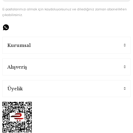
Bakır Kupa ve Soğuk Esintiler
Handygoo
E-postalarımızı almak için kaydoluyorsunuz ve dilediğiniz zaman abonelikten
Handygoo
çıkabilirsiniz.
1.850,00 TL
1.900,00 TL
Kurumsal
Alışveriş
Üyelik
Otantika Bakır Çaydanlık
Handygoo
Nezaket İle Parlayan Bakır Tepsi
Handygoo
7.000,00 TL