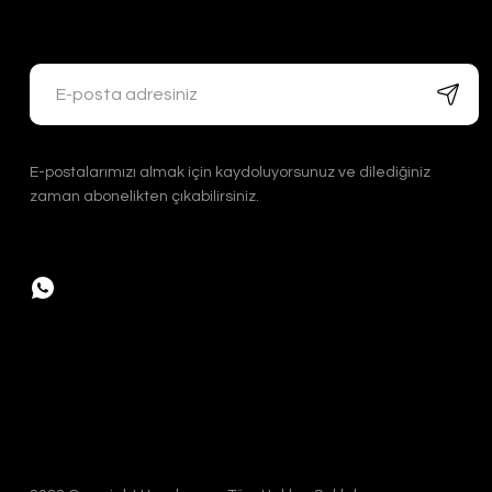
Handygoo El İşlemesi Bakır Tabak Seti
Handygoo
Han
Han
5.000,00 TL
E-postalarımızı almak için kaydoluyorsunuz ve dilediğiniz
2.
zaman abonelikten çıkabilirsiniz.