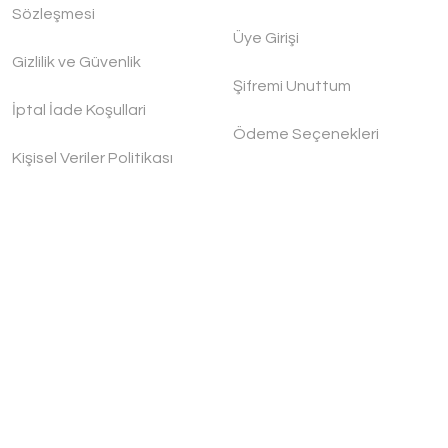
Sözleşmesi
Üye Girişi
ygoo El işlemesi Kahvaltılık Bakır Tabak
Gizlilik ve Güvenlik
Şifremi Unuttum
ygoo
İptal İade Koşullari
Ödeme Seçenekleri
00,00 TL
Kişisel Veriler Politikası