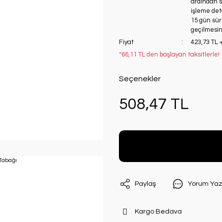
ardından si
işleme deta
15 gün süre
geçilmesini
Fiyat
423,73 TL 
*66,11 TL den başlayan taksitlerle!
Seçenekler
508,47 TL
Paylaş
Yorum Yaz
Kargo Bedava