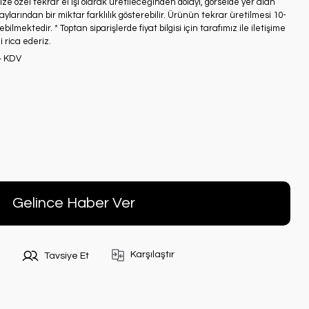
ze özel tekrar el işi olarak üretileceğinden dolayı, görselde yer alan
ylarından bir miktar farklılık gösterebilir. Ürünün tekrar üretilmesi 10-
bilmektedir. * Toptan siparişlerde fiyat bilgisi için tarafımız ile iletişime
 rica ederiz.
+ KDV
Gelince Haber Ver
Karşılaştır
Tavsiye Et