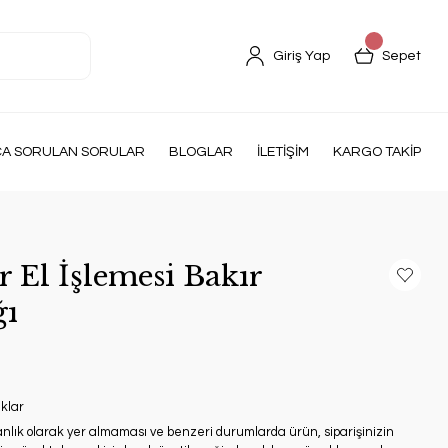
Giriş Yap
Sepet
ÇA SORULAN SORULAR
BLOGLAR
İLETİŞİM
KARGO TAKİP
 El İşlemesi Bakır
ğı
klar
anlık olarak yer almaması ve benzeri durumlarda ürün, siparişinizin