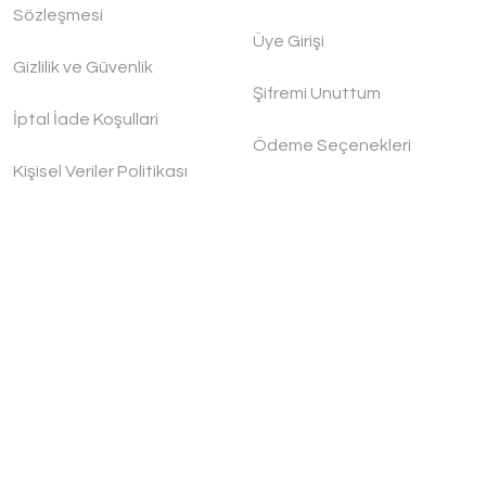
dygoo
Sözleşmesi
Üye Girişi
Gizlilik ve Güvenlik
400,00 TL
Şifremi Unuttum
İptal İade Koşullari
Ödeme Seçenekleri
Kişisel Veriler Politikası