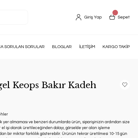
Giriş Yap
Sepet
ÇA SORULAN SORULAR
BLOGLAR
İLETİŞİM
KARGO TAKİP
el Keops Bakır Kadeh
ehler
ak yer almaması ve benzeri durumlarda ürün, siparişinizin ardından size
 el işi olarak üretileceğinden dolayı, görselde yer alan işleme
an bir miktar farklılık gösterebilir. Ürünün tekrar üretilmesi 10-15 gün