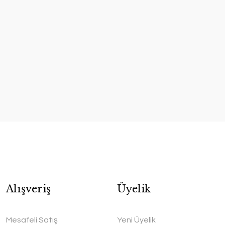
Alışveriş
Üyelik
 ÜRÜN
dygoo Glazing Bakır Kadeh
Mesafeli Satış
Yeni Üyelik