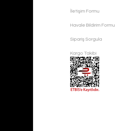
Han
İletişim Formu
 ÜRÜN
2.
dygoo Frozen Cheers Bakır Kokteyl Kadehi
Havale Bildirim Formu
dygoo
Sipariş Sorgula
400,00 TL
Kargo Takibi