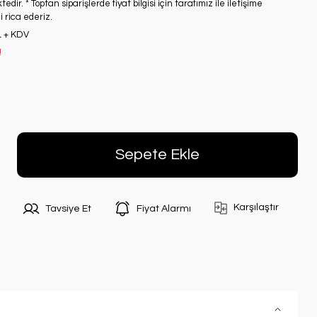
edir. * Toptan siparişlerde fiyat bilgisi için tarafımız ile iletişime
 rica ederiz.
L + KDV
!
Sepete Ekle
Karşılaştır
Tavsiye Et
Fiyat Alarmı