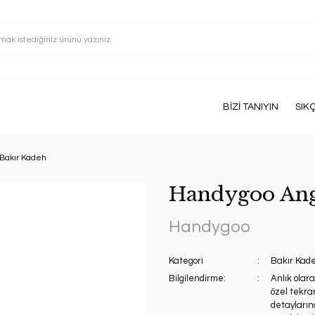
BİZİ TANIYIN
SIK
Bakır Kadeh
Handygoo Ang
Handygoo
Kategori
Bakır Kad
Bilgilendirme:
Anlık olar
özel tekrar
detaylarınd