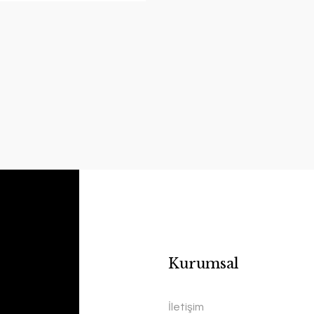
Kurumsal
YENİ
Han
İletişim