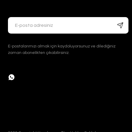
YENİ ÜRÜN
Handygoo Keops Dövme Bakır Kadeh
Handygoo
YENİ
Han
Han
2.400,00 TL
E-postalarımızı almak için kaydoluyorsunuz ve dilediğiniz
2.
zaman abonelikten çıkabilirsiniz.