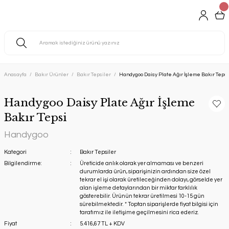
Anasayfa
Bakır Ürünler
Bakır Tepsiler
Handygoo Daisy Plate Ağır İşleme Bakır Tepsi
Handygoo Daisy Plate Ağır İşleme
Bakır Tepsi
Handygoo
Kategori
Bakır Tepsiler
Bilgilendirme:
Üreticide anlık olarak yer almaması ve benzeri
durumlarda ürün, siparişinizin ardından size özel
tekrar el işi olarak üretileceğinden dolayı, görselde yer
alan işleme detaylarından bir miktar farklılık
gösterebilir. Ürünün tekrar üretilmesi 10-15 gün
sürebilmektedir. * Toptan siparişlerde fiyat bilgisi için
tarafımız ile iletişime geçilmesini rica ederiz.
Fiyat
5.416,67 TL + KDV