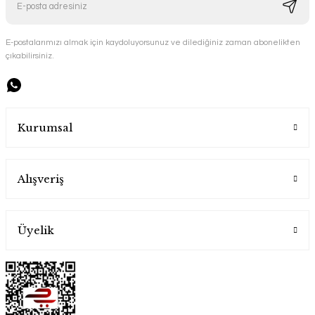
Bakır Ehlikeyf Buz Havuzu
Bakır Kupa ve Soğuk Esintiler
Handygoo
E-postalarımızı almak için kaydoluyorsunuz ve dilediğiniz zaman abonelikten
Handygoo
çıkabilirsiniz.
1.850,00 TL
1.900,00 TL
Kurumsal
Alışveriş
Üyelik
Otantika Bakır Çaydanlık
Handygoo
Nezaket İle Parlayan Bakır Tepsi
Handygoo