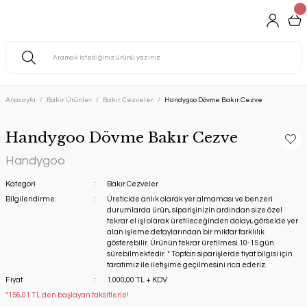
Anasayfa
Bakır Ürünler
Bakır Cezveler
Handygoo Dövme Bakır Cezve
Handygoo Dövme Bakır Cezve
Handygoo
Kategori
Bakır Cezveler
Bilgilendirme:
Üreticide anlık olarak yer almaması ve benzeri
durumlarda ürün, siparişinizin ardından size özel
tekrar el işi olarak üretileceğinden dolayı, görselde yer
alan işleme detaylarından bir miktar farklılık
gösterebilir. Ürünün tekrar üretilmesi 10-15 gün
sürebilmektedir. * Toptan siparişlerde fiyat bilgisi için
tarafımız ile iletişime geçilmesini rica ederiz.
Fiyat
1.000,00 TL + KDV
*156,01 TL den başlayan taksitlerle!