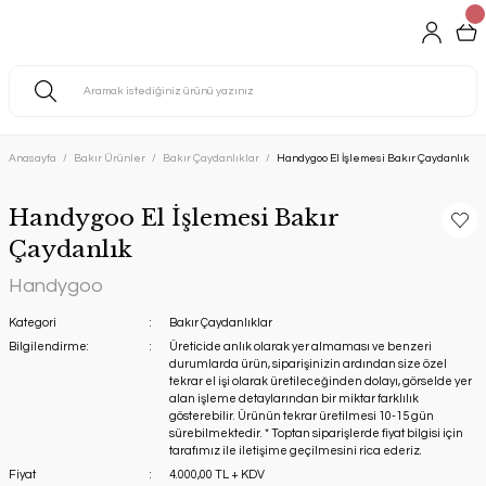
Anasayfa
Bakır Ürünler
Bakır Çaydanlıklar
Handygoo El İşlemesi Bakır Çaydanlık
Handygoo El İşlemesi Bakır
Çaydanlık
Handygoo
Kategori
Bakır Çaydanlıklar
Bilgilendirme:
Üreticide anlık olarak yer almaması ve benzeri
durumlarda ürün, siparişinizin ardından size özel
tekrar el işi olarak üretileceğinden dolayı, görselde yer
alan işleme detaylarından bir miktar farklılık
gösterebilir. Ürünün tekrar üretilmesi 10-15 gün
sürebilmektedir. * Toptan siparişlerde fiyat bilgisi için
tarafımız ile iletişime geçilmesini rica ederiz.
Fiyat
4.000,00 TL + KDV