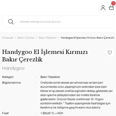
Anasayfa
Bakır Ürünler
Bakır Tabaklar
Handygoo El İşlemesi Kırmızı Bakır Çerezlik
Handygoo El İşlemesi Kırmızı
Bakır Çerezlik
Handygoo
Kategori
Bakır Tabaklar
Bilgilendirme:
Üreticide anlık olarak yer almaması ve benzeri
durumlarda ürün, siparişinizin ardından size özel
tekrar el işi olarak üretileceğinden dolayı, görselde yer
alan işleme detaylarından bir miktar farklılık
gösterebilir. Ürünün tekrar üretilmesi 10-15 gün
sürebilmektedir. * Toptan siparişlerde fiyat bilgisi için
tarafımız ile iletişime geçilmesini rica ederiz.
Fiyat
1.500,00 TL + KDV