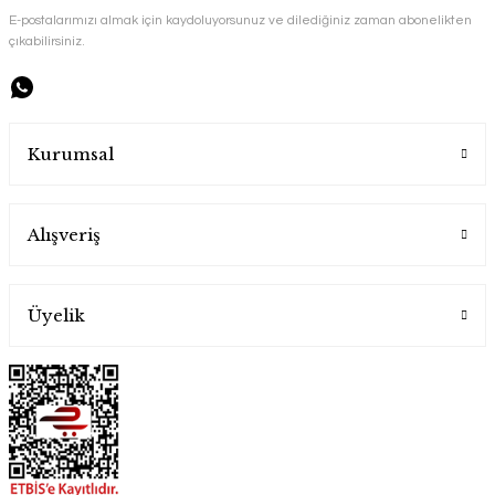
E-postalarımızı almak için kaydoluyorsunuz ve dilediğiniz zaman abonelikten
çıkabilirsiniz.
Handygoo El İşlemesi Bakır Tabak Seti
Handygoo
Kurumsal
5.000,00 TL
Alışveriş
Üyelik