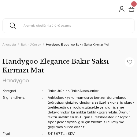
Anasayfa
Bakır Ürünler
Handygoo Elegance Bakır Saksı Kırmızı Mat
Handygoo Elegance Bakır Saksı
Kırmızı Mat
Handygoo
Kategori
Bakır Ürünler
,
Bakır Aksesuarlar
Bilgilendirme:
Anlık olarak yer almaması ve benzeri durumlarda
ürün, siparişinizin ardından size özel tekrar el işi olarak
üretileceğinden dolayı, görselde yer alan işleme
detaylarından bir miktar farklılık gösterebilir. Ürünün
tekrar üretilmesi 10-15 gün sürebilmektedir. * Toptan
siparişlerde fiyat bilgisi için tarafımız ile iletişime
geçilmesini rica ederiz.
Fiyat
5.416,67 TL + KDV