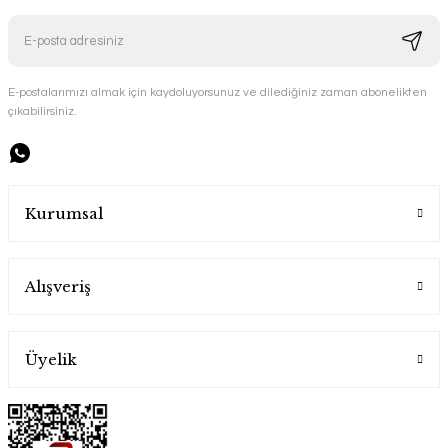
E-postalarımızı almak için kaydoluyorsunuz ve dilediğiniz zaman abonelikten
çıkabilirsiniz.
Handygoo Çiçek El İşlemesi Kırmızı Bakır Sürahi
Handygoo
Kurumsal
6.500,00 TL
Alışveriş
Üyelik