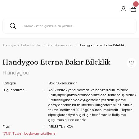
Anasayfa
Bakır Ürünler
Bakır Aksesuarlar
Handygoo Eterna Bakır Bileklik
Handygoo Eterna Bakır Bileklik
Handygoo
Kategori
Bakır Aksesuarlar
Bilgilendirme:
Anlık olarak yer almaması ve benzeri durumlarda
ürün, siparişinizin ardından size özel tekrar el işi olarak
üretileceğinden dolayı, görselde yer alan işleme
detaylarından bir miktar farklılık gösterebilir. Ürünün
tekrar üretilmesi 10-15 gün sürebilmektedir. * Toptan
siparişlerde fiyat bilgisi için tarafımız ile iletişime
geçilmesini rica ederiz.
Fiyat
458,33 TL + KDV
*71,51 TL den başlayan taksitlerle!