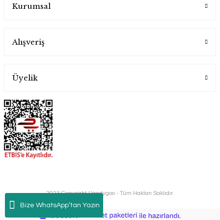
Kurumsal
Alışveriş
Üyelik
2023 Copyright Handygoo - Tüm Hakları Saklıdır.
Bize WhatsApp’tan Yazın
ideasoft
ile
e-