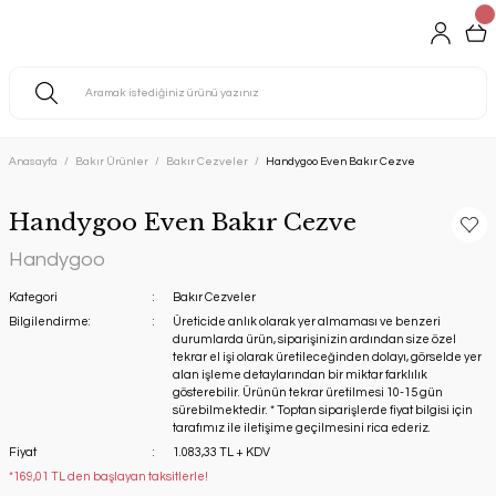
Anasayfa
Bakır Ürünler
Bakır Cezveler
Handygoo Even Bakır Cezve
Handygoo Even Bakır Cezve
Handygoo
Kategori
Bakır Cezveler
Bilgilendirme:
Üreticide anlık olarak yer almaması ve benzeri
durumlarda ürün, siparişinizin ardından size özel
tekrar el işi olarak üretileceğinden dolayı, görselde yer
alan işleme detaylarından bir miktar farklılık
gösterebilir. Ürünün tekrar üretilmesi 10-15 gün
sürebilmektedir. * Toptan siparişlerde fiyat bilgisi için
tarafımız ile iletişime geçilmesini rica ederiz.
Fiyat
1.083,33 TL + KDV
*169,01 TL den başlayan taksitlerle!