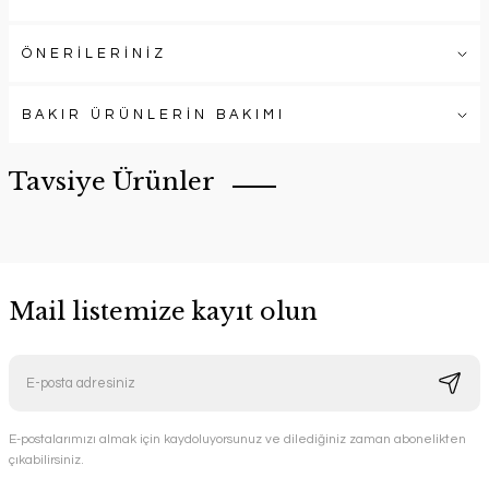
ÖNERİLERİNİZ
BAKIR ÜRÜNLERİN BAKIMI
Tavsiye Ürünler
Mail listemize kayıt olun
E-postalarımızı almak için kaydoluyorsunuz ve dilediğiniz zaman abonelikten
çıkabilirsiniz.
Handygoo Dövme Bakır Gaz Lambası