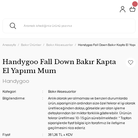
Anasayfa
Bakır Ürünler
Bakır Aksesuarlar
Handygoo Fall Down Bakır Kapta El Yapı
Handygoo Fall Down Bakır Kapta
El Yapımı Mum
Handygoo
Kategori
Bakır Aksesuarlar
Bilgilendirme:
Anlık olarak yer almaması ve benzeri durumlarda
ürün, siparişinizin ardından size özel tekrar el işi olarak
üretileceğinden dolayı, görselde yer alan işleme
detaylarından bir miktar farklılık gösterebilir. Ürünün
tekrar üretilmesi 10-15 gün sürebilmektedir. * Toptan
siparişlerde fiyat bilgisi için tarafımız ile iletişime
geçilmesini rica ederiz.
Fiyat
381,36 TL + KDV