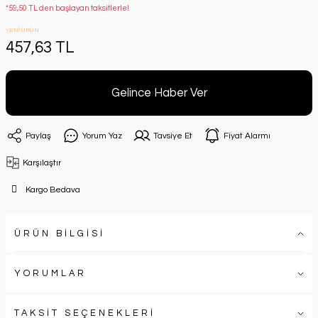
*59,50 TL den başlayan taksitlerle!
YENİ ÜRÜN
457,63 TL
Gelince Haber Ver
Paylaş
Yorum Yaz
Tavsiye Et
Fiyat Alarmı
Karşılaştır
Kargo Bedava
ÜRÜN BİLGİSİ
YORUMLAR
TAKSİT SEÇENEKLERİ