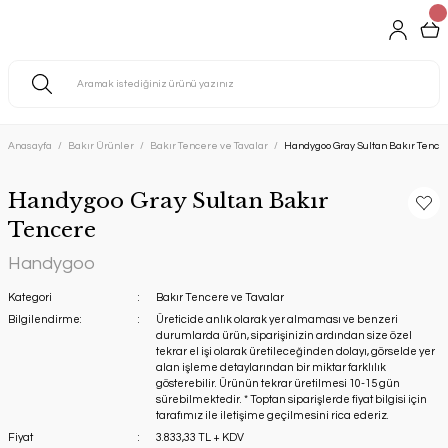
Anasayfa
Bakır Ürünler
Bakır Tencere ve Tavalar
Handygoo Gray Sultan Bakır Tence
Handygoo Gray Sultan Bakır
Tencere
Handygoo
Kategori
Bakır Tencere ve Tavalar
Bilgilendirme:
Üreticide anlık olarak yer almaması ve benzeri
durumlarda ürün, siparişinizin ardından size özel
tekrar el işi olarak üretileceğinden dolayı, görselde yer
alan işleme detaylarından bir miktar farklılık
gösterebilir. Ürünün tekrar üretilmesi 10-15 gün
sürebilmektedir. * Toptan siparişlerde fiyat bilgisi için
tarafımız ile iletişime geçilmesini rica ederiz.
Fiyat
3.833,33 TL + KDV