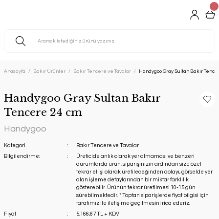
Anasayfa
Bakır Ürünler
Bakır Tencere ve Tavalar
Handygoo Gray Sultan Bakır Tence
Handygoo Gray Sultan Bakır
Tencere 24 cm
Handygoo
Kategori
Bakır Tencere ve Tavalar
Bilgilendirme:
Üreticide anlık olarak yer almaması ve benzeri
durumlarda ürün, siparişinizin ardından size özel
tekrar el işi olarak üretileceğinden dolayı, görselde yer
alan işleme detaylarından bir miktar farklılık
gösterebilir. Ürünün tekrar üretilmesi 10-15 gün
sürebilmektedir. * Toptan siparişlerde fiyat bilgisi için
tarafımız ile iletişime geçilmesini rica ederiz.
Fiyat
5.166,67 TL + KDV