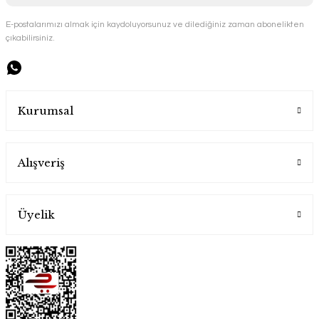
E-postalarımızı almak için kaydoluyorsunuz ve dilediğiniz zaman abonelikten
çıkabilirsiniz.
Handygoo Shiny Sultan Bakır Tencere Seti
Handygoo
Kurumsal
25.000,00 TL
Alışveriş
Üyelik