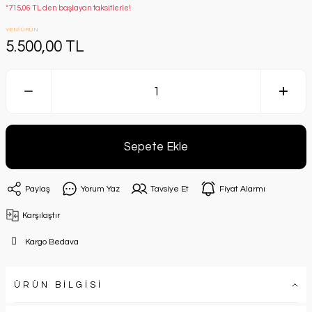
*715,06 TL den başlayan taksitlerle!
YENİ ÜRÜN
5.500,00 TL
Sepete Ekle
Paylaş
Yorum Yaz
Tavsiye Et
Fiyat Alarmı
Karşılaştır
Kargo Bedava
ÜRÜN BİLGİSİ