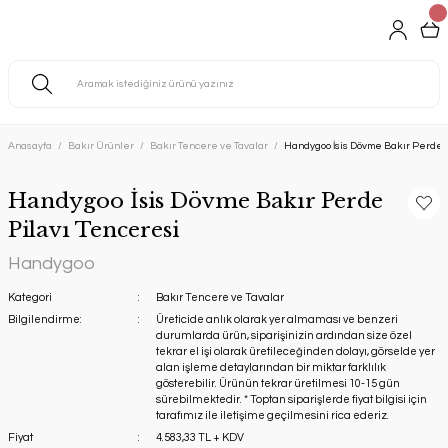
Anasayfa
Bakır Ürünler
Bakır Tencere ve Tavalar
Handygoo İsis Dövme Bakır Perde P
Handygoo İsis Dövme Bakır Perde
Pilavı Tenceresi
Handygoo
Kategori
Bakır Tencere ve Tavalar
Bilgilendirme:
Üreticide anlık olarak yer almaması ve benzeri
durumlarda ürün, siparişinizin ardından size özel
tekrar el işi olarak üretileceğinden dolayı, görselde yer
alan işleme detaylarından bir miktar farklılık
gösterebilir. Ürünün tekrar üretilmesi 10-15 gün
sürebilmektedir. * Toptan siparişlerde fiyat bilgisi için
tarafımız ile iletişime geçilmesini rica ederiz.
Fiyat
4.583,33 TL + KDV