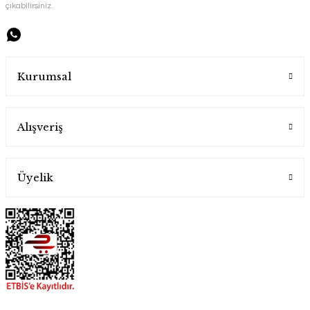
çıkabilirsiniz.
1.600,00 TL
1.600,00 TL
Kurumsal
Alışveriş
Sade Bakır Kupa
Kırmızı Bakır Kupa
Handygoo
Handygoo
Üyelik
1.600,00 TL
850,00 TL