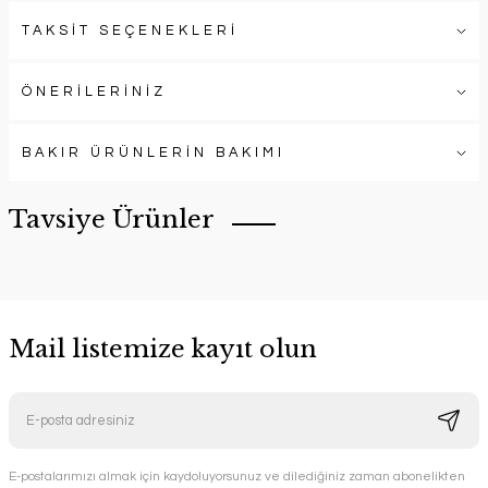
TAKSİT SEÇENEKLERİ
ÖNERİLERİNİZ
BAKIR ÜRÜNLERİN BAKIMI
Tavsiye Ürünler
Mail listemize kayıt olun
Simple Bakır Kupa
Mug Style Bakır Kupa
Handygoo
Handygoo
E-postalarımızı almak için kaydoluyorsunuz ve dilediğiniz zaman abonelikten