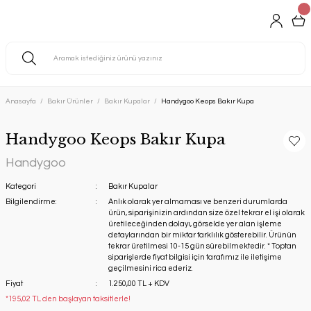
Anasayfa
Bakır Ürünler
Bakır Kupalar
Handygoo Keops Bakır Kupa
Handygoo Keops Bakır Kupa
Handygoo
Kategori
Bakır Kupalar
Bilgilendirme:
Anlık olarak yer almaması ve benzeri durumlarda
ürün, siparişinizin ardından size özel tekrar el işi olarak
üretileceğinden dolayı, görselde yer alan işleme
detaylarından bir miktar farklılık gösterebilir. Ürünün
tekrar üretilmesi 10-15 gün sürebilmektedir. * Toptan
siparişlerde fiyat bilgisi için tarafımız ile iletişime
geçilmesini rica ederiz.
Fiyat
1.250,00 TL + KDV
*195,02 TL den başlayan taksitlerle!