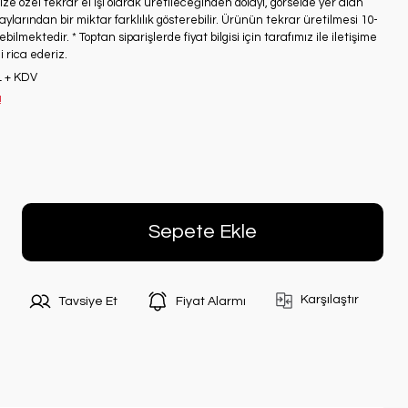
ze özel tekrar el işi olarak üretileceğinden dolayı, görselde yer alan
ylarından bir miktar farklılık gösterebilir. Ürünün tekrar üretilmesi 10-
bilmektedir. * Toptan siparişlerde fiyat bilgisi için tarafımız ile iletişime
 rica ederiz.
L + KDV
!
Sepete Ekle
Karşılaştır
Tavsiye Et
Fiyat Alarmı