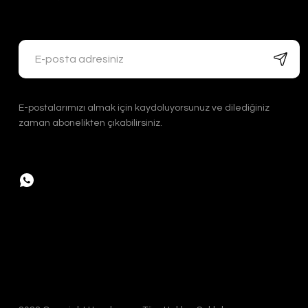
Handygoo Bronz Renkli Bakır Cezve Takımı 3 lü
Handygoo
E-postalarımızı almak için kaydoluyorsunuz ve dilediğiniz
3.200,00 TL
zaman abonelikten çıkabilirsiniz.