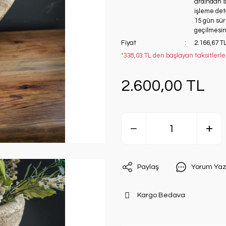
ardından si
işleme deta
15 gün süre
geçilmesini
Fiyat
2.166,67 T
*338,03 TL den başlayan taksitlerle
2.600,00 TL
Paylaş
Yorum Yaz
Kargo Bedava