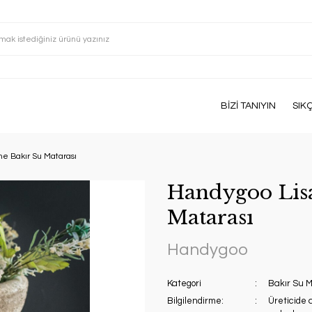
BİZİ TANIYIN
SIK
e Bakır Su Matarası
Handygoo Lis
Matarası
Handygoo
Kategori
Bakır Su M
Bilgilendirme:
Üreticide 