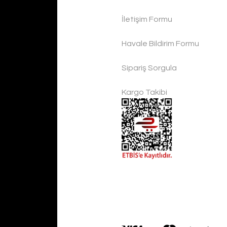
İletişim Formu
Handygoo El Yapımı Eskitme Bakır Cezve Seti 4 lü
Havale Bildirim Formu
Handygoo
Sipariş Sorgula
4.500,00 TL
Kargo Takibi