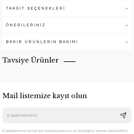
TAKSİT SEÇENEKLERİ
ÖNERİLERİNİZ
BAKIR ÜRÜNLERİN BAKIMI
Tavsiye Ürünler
Mail listemize kayıt olun
Otantika Bakır Çaydanlık
Handygoo
E-postalarımızı almak için kaydoluyorsunuz ve dilediğiniz zaman abonelikten