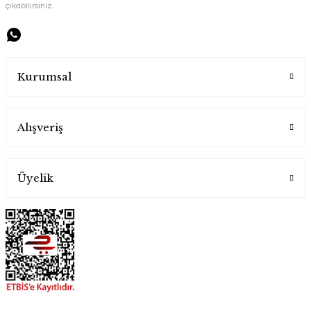
çıkabilirsiniz.
7.000,00 TL
Kurumsal
Alışveriş
Üyelik
Handygoo Old Passion El Yapımı Eskitme Bakır Çaydanlık
Handygoo