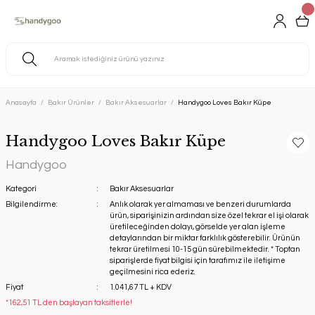
Anasayfa
Bakır Ürünler
Bakır Aksesuarlar
Handygoo Loves Bakır Küpe
Handygoo Loves Bakır Küpe
Handygoo
Kategori
Bakır Aksesuarlar
Bilgilendirme:
Anlık olarak yer almaması ve benzeri durumlarda
ürün, siparişinizin ardından size özel tekrar el işi olarak
üretileceğinden dolayı, görselde yer alan işleme
detaylarından bir miktar farklılık gösterebilir. Ürünün
tekrar üretilmesi 10-15 gün sürebilmektedir. * Toptan
siparişlerde fiyat bilgisi için tarafımız ile iletişime
geçilmesini rica ederiz.
Fiyat
1.041,67 TL + KDV
*162,51 TL den başlayan taksitlerle!