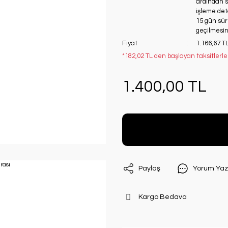
ardından si
işleme deta
15 gün süre
geçilmesini
Fiyat
1.166,67 T
*182,02 TL den başlayan taksitlerle
1.400,00 TL
Paylaş
Yorum Yaz
Kargo Bedava