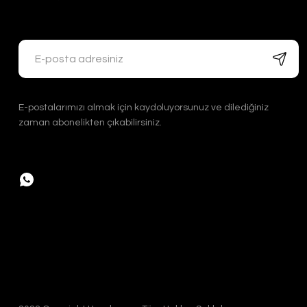
Handygoo Bronz Renkli Bakır Cezve Takımı 3 lü
Handygoo
E-postalarımızı almak için kaydoluyorsunuz ve dilediğiniz
3.200,00 TL
zaman abonelikten çıkabilirsiniz.