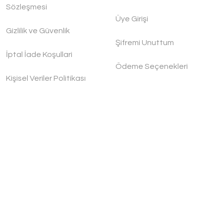
Sözleşmesi
Üye Girişi
Handygoo Spice Box Bakır Baharatlık Seti
Gizlilik ve Güvenlik
Handygoo
Şifremi Unuttum
İptal İade Koşullari
Ödeme Seçenekleri
4.200,00 TL
Kişisel Veriler Politikası