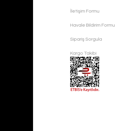
İletişim Formu
Handygoo El Yapımı Eskitme Bakır Cezve Seti 4 lü
Havale Bildirim Formu
Handygoo
Sipariş Sorgula
4.500,00 TL
Kargo Takibi