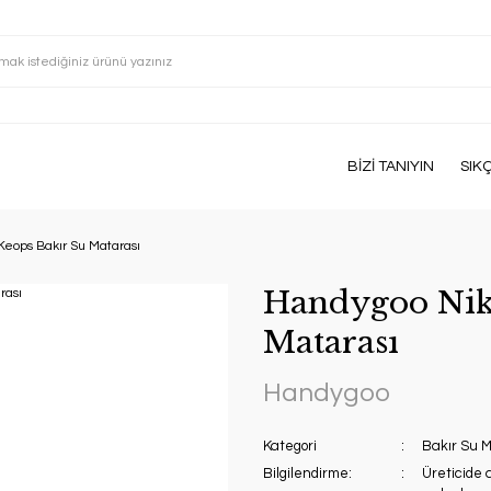
BİZİ TANIYIN
SIK
Keops Bakır Su Matarası
Handygoo Nike
Matarası
Handygoo
Kategori
Bakır Su M
Bilgilendirme:
Üreticide 