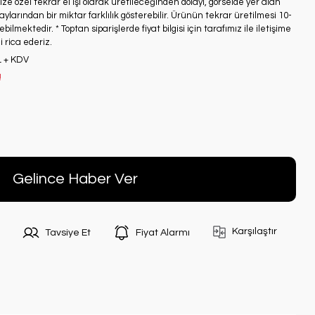
ze özel tekrar el işi olarak üretileceğinden dolayı, görselde yer alan
ylarından bir miktar farklılık gösterebilir. Ürünün tekrar üretilmesi 10-
bilmektedir. * Toptan siparişlerde fiyat bilgisi için tarafımız ile iletişime
 rica ederiz.
L + KDV
!
Gelince Haber Ver
Karşılaştır
Tavsiye Et
Fiyat Alarmı