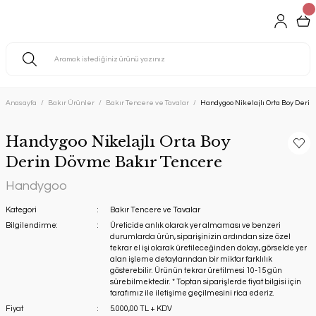
Anasayfa
Bakır Ürünler
Bakır Tencere ve Tavalar
Handygoo Nikelajlı Orta Boy Deri
Handygoo Nikelajlı Orta Boy
Derin Dövme Bakır Tencere
Handygoo
Kategori
Bakır Tencere ve Tavalar
Bilgilendirme:
Üreticide anlık olarak yer almaması ve benzeri
durumlarda ürün, siparişinizin ardından size özel
tekrar el işi olarak üretileceğinden dolayı, görselde yer
alan işleme detaylarından bir miktar farklılık
gösterebilir. Ürünün tekrar üretilmesi 10-15 gün
sürebilmektedir. * Toptan siparişlerde fiyat bilgisi için
tarafımız ile iletişime geçilmesini rica ederiz.
Fiyat
5.000,00 TL + KDV