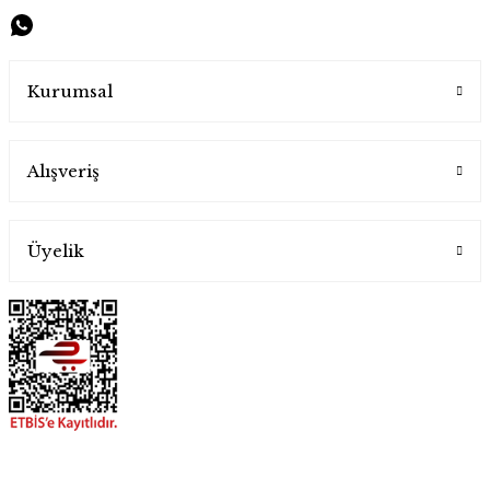
Handygoo Orta Boy Derin Dövme Bakır Tencere
Handygoo
Kurumsal
6.000,00 TL
Alışveriş
Üyelik