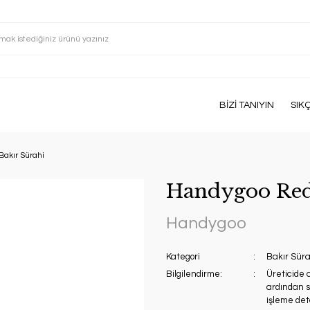
BİZİ TANIYIN
SIK
akır Sürahi
Handygoo Red
Handygoo
Kategori
Bakır Süra
Bilgilendirme:
Üreticide 
ardından si
işleme deta