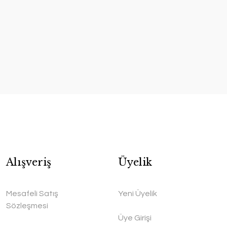
Shield Bakır Sürahi
n Bakır Sürahi
Alışveriş
Üyelik
Handygoo
goo
Mesafeli Satış
Yeni Üyelik
5.500,00 TL
0,00 TL
Sözleşmesi
Üye Girişi