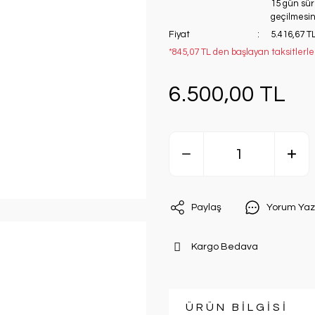
15 gün süre
geçilmesini
Fiyat
5.416,67 T
*845,07 TL den başlayan taksitlerle
6.500,00 TL
Paylaş
Yorum Yaz
Kargo Bedava
ÜRÜN BİLGİSİ