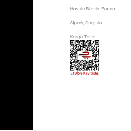
Havale Bildirim Formu
Sipariş Sorgula
Kargo Takibi