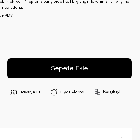
bilmektedir. * Toptan siparişlerde fiyat bilgisi için tarafımız ile iletişime
 rica ederiz.
L + KDV
!
Sepete Ekle
Karşılaştır
Tavsiye Et
Fiyat Alarmı