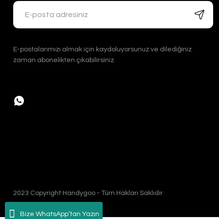
6.500,00 TL
E-postalarımızı almak için kaydoluyorsunuz ve dilediğiniz
zaman abonelikten çıkabilirsiniz.
Handygoo Art Work El İşlemesi Bakır Sürahi
2023 Copyright Handygoo - Tüm Hakları Saklıdır.
Handygoo
Bize WhatsApp’tan Yazın