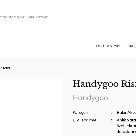
BİZİ TANIYIN
SIK
r Toka
Handygoo Risi
Handygoo
Kategori
Bakır Aks
Bilgilendirme:
Anlık olar
özel tekrar
detaylarınd