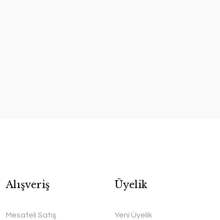
Alışveriş
Üyelik
oo Eskitme Bakır Cezve
Mesafeli Satış
Yeni Üyelik