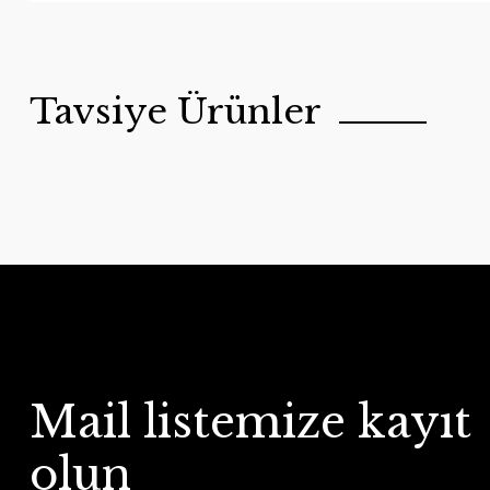
Tavsiye Ürünler
Mail listemize kayıt
Otantika Bakır Çaydanlık
Handygoo
olun