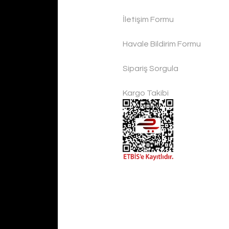
Handygo
İletişim Formu
1.300
Havale Bildirim Formu
sion El Yapımı Eskitme Bakır Çaydanlık
Sipariş Sorgula
Kargo Takibi