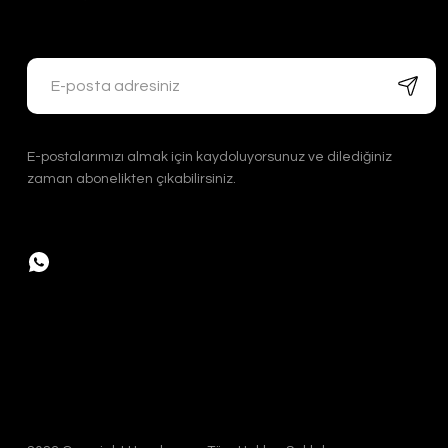
7.000,00 TL
Handygoo Old Pas
E-postalarımızı almak için kaydoluyorsunuz ve dilediğiniz
Handygoo
zaman abonelikten çıkabilirsiniz.
4.800,00 TL