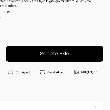
edir. * Toptan siparişlerde fiyat bilgisi için tarafımız ile iletişime
 rica ederiz.
L + KDV
!
Sepete Ekle
Karşılaştır
Tavsiye Et
Fiyat Alarmı