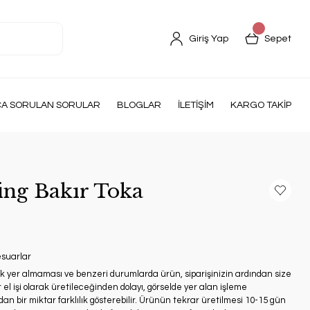
Giriş Yap
Sepet
ÇA SORULAN SORULAR
BLOGLAR
İLETİŞİM
KARGO TAKİP
ng Bakır Toka
esuarlar
ak yer almaması ve benzeri durumlarda ürün, siparişinizin ardından size
 el işi olarak üretileceğinden dolayı, görselde yer alan işleme
an bir miktar farklılık gösterebilir. Ürünün tekrar üretilmesi 10-15 gün