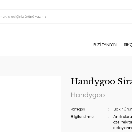
BİZİ TANIYIN
SIK
Handygoo Sira
Handygoo
Kategori
Bakır Ürün
Bilgilendirme:
Anlık olar
özel tekrar
detaylarınd