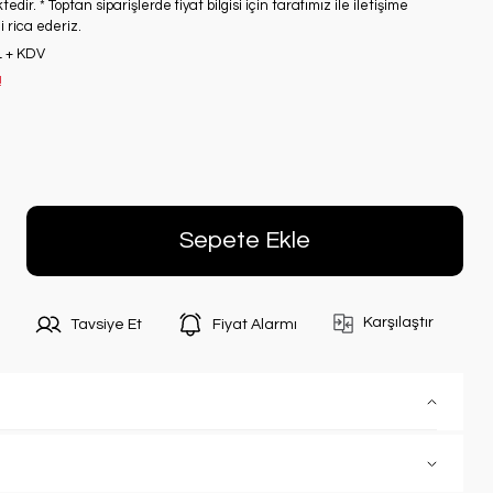
edir. * Toptan siparişlerde fiyat bilgisi için tarafımız ile iletişime
 rica ederiz.
L + KDV
!
Sepete Ekle
Karşılaştır
Tavsiye Et
Fiyat Alarmı