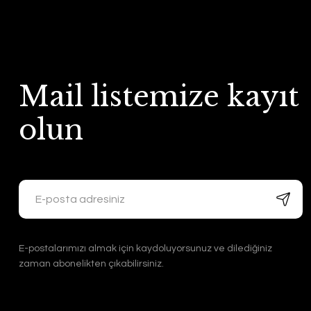
Mail listemize kayıt
olun
E-postalarımızı almak için kaydoluyorsunuz ve dilediğiniz
zaman abonelikten çıkabilirsiniz.