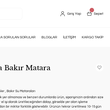
Giriş Yap
Sepet
ÇA SORULAN SORULAR
BLOGLAR
İLETİŞİM
KARGO TAKİP
 Bakır Matara
ler
,
Bakır Su Mataraları
ak yer almaması ve benzeri durumlarda ürün, siparişinizin ardından size
 el işi olarak üretileceğinden dolayı, görselde yer alan işleme
an bir miktar farklılık gösterebilir. Ürünün tekrar üretilmesi 10-15 gün