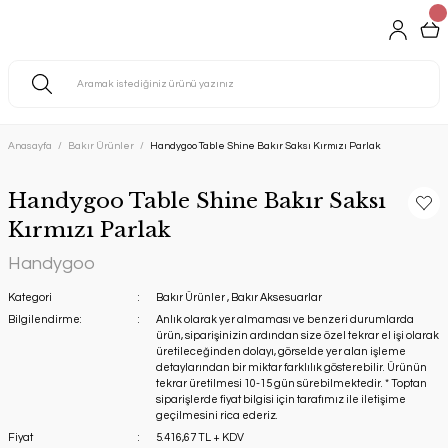
Anasayfa
Bakır Ürünler
Handygoo Table Shine Bakır Saksı Kırmızı Parlak
Handygoo Table Shine Bakır Saksı
Kırmızı Parlak
Handygoo
Kategori
Bakır Ürünler
,
Bakır Aksesuarlar
Bilgilendirme:
Anlık olarak yer almaması ve benzeri durumlarda
ürün, siparişinizin ardından size özel tekrar el işi olarak
üretileceğinden dolayı, görselde yer alan işleme
detaylarından bir miktar farklılık gösterebilir. Ürünün
tekrar üretilmesi 10-15 gün sürebilmektedir. * Toptan
siparişlerde fiyat bilgisi için tarafımız ile iletişime
geçilmesini rica ederiz.
Fiyat
5.416,67 TL + KDV