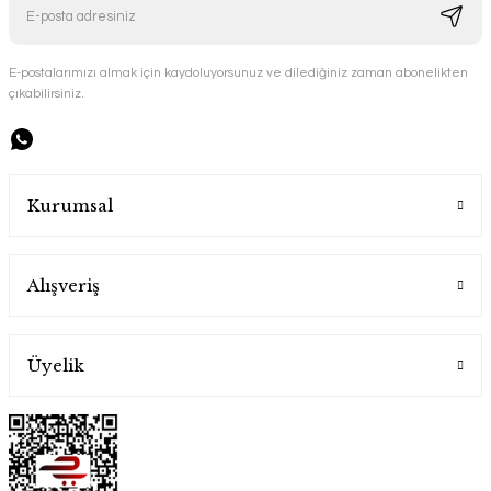
E-postalarımızı almak için kaydoluyorsunuz ve dilediğiniz zaman abonelikten
çıkabilirsiniz.
Handygoo Çiçek El İşlemesi Kırmızı Bakır Sürahi
Handygoo
Kurumsal
6.500,00 TL
Alışveriş
Üyelik