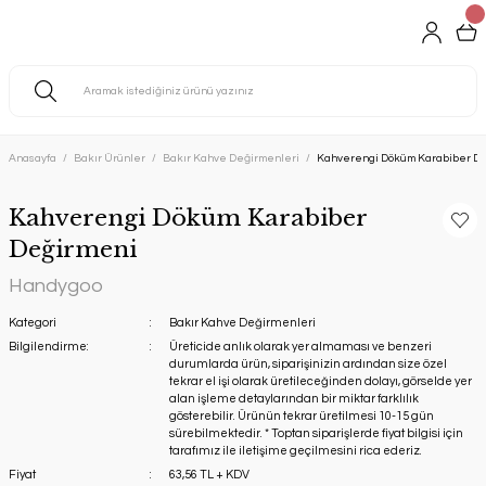
Anasayfa
Bakır Ürünler
Bakır Kahve Değirmenleri
Kahverengi Döküm Karabiber D
Kahverengi Döküm Karabiber
Değirmeni
Handygoo
Kategori
Bakır Kahve Değirmenleri
Bilgilendirme:
Üreticide anlık olarak yer almaması ve benzeri
durumlarda ürün, siparişinizin ardından size özel
tekrar el işi olarak üretileceğinden dolayı, görselde yer
alan işleme detaylarından bir miktar farklılık
gösterebilir. Ürünün tekrar üretilmesi 10-15 gün
sürebilmektedir. * Toptan siparişlerde fiyat bilgisi için
tarafımız ile iletişime geçilmesini rica ederiz.
Fiyat
63,56 TL + KDV