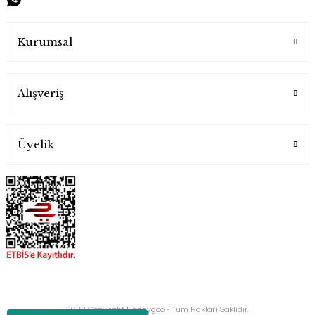
Handygoo
Kurumsal
800,00 TL
Alışveriş
Üyelik
Tombul Sarı Döküm Karabiber Değirmeni
Handygoo
2023 Copyright Handygoo - Tüm Hakları Saklıdır.