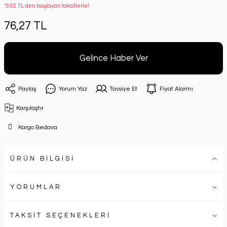
*9,92 TL den başlayan taksitlerle!
76,27 TL
Gelince Haber Ver
Paylaş
Yorum Yaz
Tavsiye Et
Fiyat Alarmı
Karşılaştır
Kargo Bedava
ÜRÜN BİLGİSİ
YORUMLAR
TAKSİT SEÇENEKLERİ