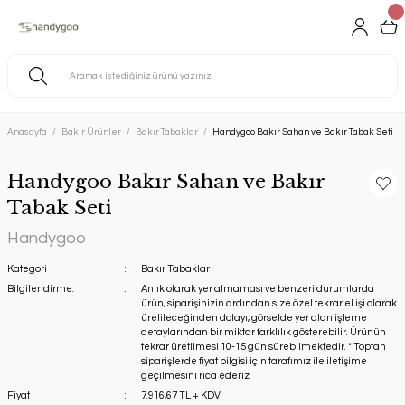
Anasayfa
Bakır Ürünler
Bakır Tabaklar
Handygoo Bakır Sahan ve Bakır Tabak Seti
Handygoo Bakır Sahan ve Bakır
Tabak Seti
Handygoo
Kategori
Bakır Tabaklar
Bilgilendirme:
Anlık olarak yer almaması ve benzeri durumlarda
ürün, siparişinizin ardından size özel tekrar el işi olarak
üretileceğinden dolayı, görselde yer alan işleme
detaylarından bir miktar farklılık gösterebilir. Ürünün
tekrar üretilmesi 10-15 gün sürebilmektedir. * Toptan
siparişlerde fiyat bilgisi için tarafımız ile iletişime
geçilmesini rica ederiz.
Fiyat
7.916,67 TL + KDV