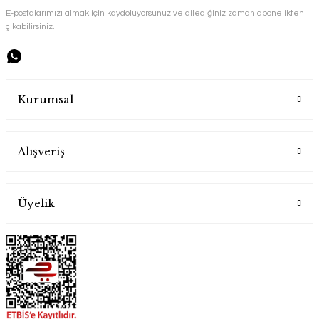
YENİ ÜRÜN
E-postalarımızı almak için kaydoluyorsunuz ve dilediğiniz zaman abonelikten
Handygoo El İşlemesi Bakır Sahan
çıkabilirsiniz.
Handygoo
1.600,00 TL
Kurumsal
Alışveriş
Üyelik
Handygoo El İşlemesi Bakır Sahan Seti
Handygoo