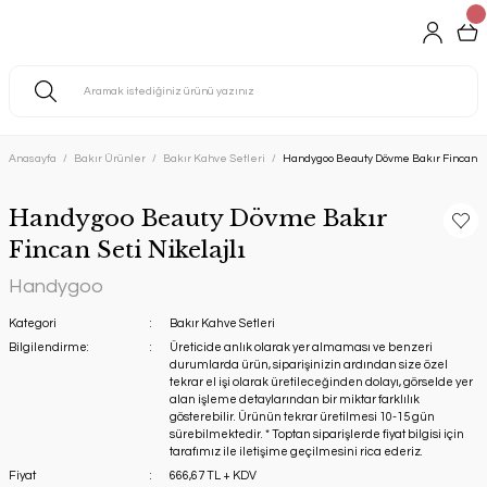
Anasayfa
Bakır Ürünler
Bakır Kahve Setleri
Handygoo Beauty Dövme Bakır Fincan Se
Handygoo Beauty Dövme Bakır
Fincan Seti Nikelajlı
Handygoo
Kategori
Bakır Kahve Setleri
Bilgilendirme:
Üreticide anlık olarak yer almaması ve benzeri
durumlarda ürün, siparişinizin ardından size özel
tekrar el işi olarak üretileceğinden dolayı, görselde yer
alan işleme detaylarından bir miktar farklılık
gösterebilir. Ürünün tekrar üretilmesi 10-15 gün
sürebilmektedir. * Toptan siparişlerde fiyat bilgisi için
tarafımız ile iletişime geçilmesini rica ederiz.
Fiyat
666,67 TL + KDV