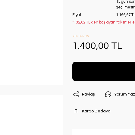
15 gün süre
geçilmesini
Fiyat
1.166,67 T
*182,02 TL den başlayan taksitlerle
YENİ ÜRÜN
1.400,00 TL
Paylaş
Yorum Yaz
Kargo Bedava