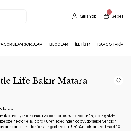
Giriş Yap
Sepet
ÇA SORULAN SORULAR
BLOGLAR
İLETİŞİM
KARGO TAKİP
le Life Bakır Matara
ataraları
anlık olarak yer almaması ve benzeri durumlarda ürün, siparişinizin
ze özel tekrar el işi olarak üretileceğinden dolayı, görselde yer alan
ylarından bir miktar farklılık gösterebilir. Ürünün tekrar üretilmesi 10-