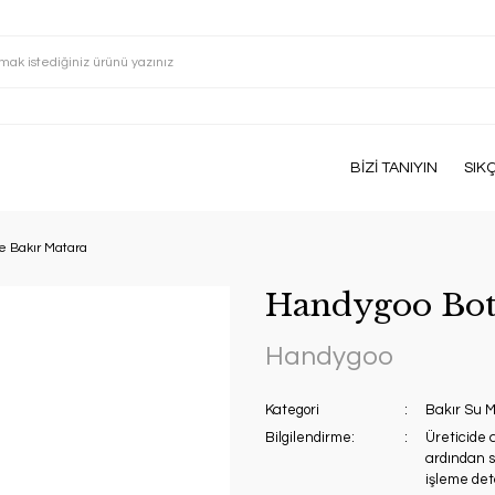
BİZİ TANIYIN
SIK
e Bakır Matara
Handygoo Bott
Handygoo
Kategori
Bakır Su M
Bilgilendirme:
Üreticide 
ardından si
işleme deta