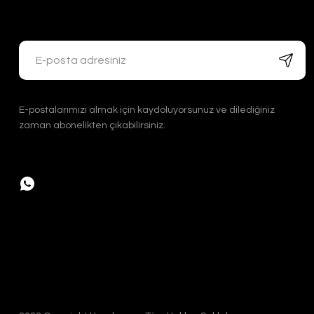
Handygoo Bronz Renkli Bakır Cezve Takımı 3 lü
Handygoo
E-postalarımızı almak için kaydoluyorsunuz ve dilediğiniz
3.200,00 TL
zaman abonelikten çıkabilirsiniz.