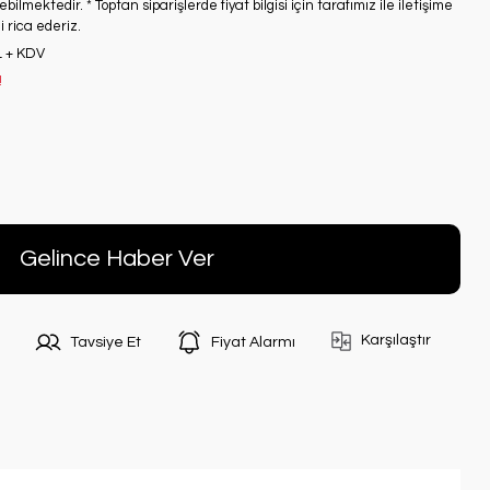
bilmektedir. * Toptan siparişlerde fiyat bilgisi için tarafımız ile iletişime
 rica ederiz.
L + KDV
!
Gelince Haber Ver
Karşılaştır
Tavsiye Et
Fiyat Alarmı