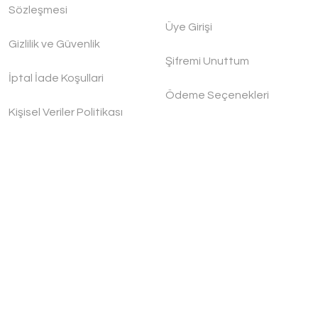
Sözleşmesi
Üye Girişi
Handygoo Spice Box Bakır Baharatlık Seti
Gizlilik ve Güvenlik
Handygoo
Şifremi Unuttum
İptal İade Koşullari
Ödeme Seçenekleri
4.200,00 TL
Kişisel Veriler Politikası