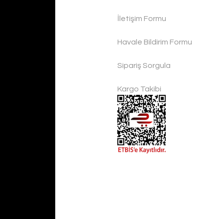
İletişim Formu
Handygoo El Yapımı Eskitme Bakır Cezve Seti 4 lü
Havale Bildirim Formu
Handygoo
Sipariş Sorgula
4.500,00 TL
Kargo Takibi