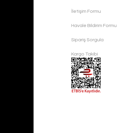
İletişim Formu
Havale Bildirim Formu
lık
Handygoo Beauty of Hammer Dövme Bakır 
Sipariş Sorgula
Handygoo
Kargo Takibi
4.800,00 TL