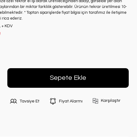
ze özel tekrar el işi olarak üretileceğinden dolayı, görselde yer alan
ylarından bir miktar farklılık gösterebilir. Ürünün tekrar üretilmesi 10-
bilmektedir. * Toptan siparişlerde fiyat bilgisi için tarafımız ile iletişime
 rica ederiz.
L + KDV
!
Sepete Ekle
Karşılaştır
Tavsiye Et
Fiyat Alarmı