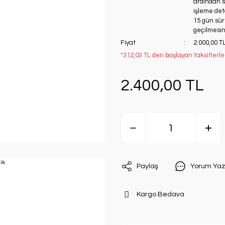
ardından si
işleme deta
15 gün süre
geçilmesini
Fiyat
2.000,00 T
*312,03 TL den başlayan taksitlerle
2.400,00 TL
Paylaş
Yorum Yaz
Kargo Bedava