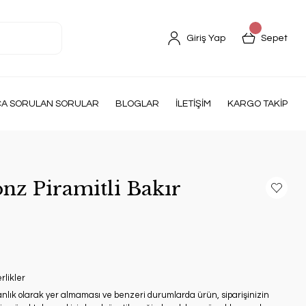
Giriş Yap
Sepet
ÇA SORULAN SORULAR
BLOGLAR
İLETİŞİM
KARGO TAKİP
z Piramitli Bakır
rlikler
anlık olarak yer almaması ve benzeri durumlarda ürün, siparişinizin