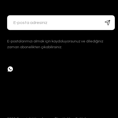
Handygoo Tombul El Yapımı Eskitme Bakır Çaydan
Handygoo
E-postalarımızı almak için kaydoluyorsunuz ve dilediğiniz
zaman abonelikten çıkabilirsiniz.
4.800,00 TL