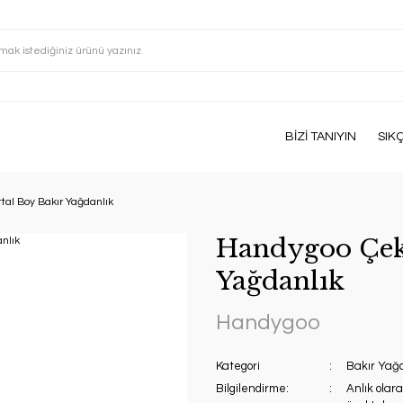
BİZİ TANIYIN
SIK
tal Boy Bakır Yağdanlık
Handygoo Çeki
Yağdanlık
Handygoo
Kategori
Bakır Yağd
Bilgilendirme:
Anlık olar