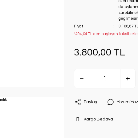
özel tekrar
detaylarınd
sürebilmekt
geçilmesini
Fiyat
3.166,67 T
*494,04 TL den başlayan taksitlerle
3.800,00 TL
Paylaş
Yorum Yaz
Kargo Bedava