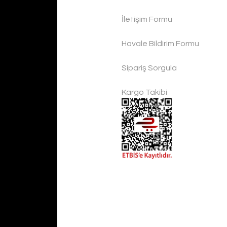
İletişim Formu
Handygoo El Yapımı Eskitme Bakır Cezve Seti 4 lü
Havale Bildirim Formu
Handygoo
Sipariş Sorgula
4.500,00 TL
Kargo Takibi