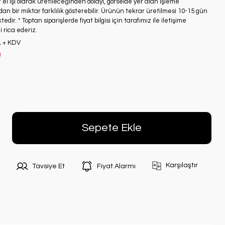
 el işi olarak üretileceğinden dolayı, görselde yer alan işleme
an bir miktar farklılık gösterebilir. Ürünün tekrar üretilmesi 10-15 gün
edir. * Toptan siparişlerde fiyat bilgisi için tarafımız ile iletişime
 rica ederiz.
L + KDV
!
Sepete Ekle
Karşılaştır
Tavsiye Et
Fiyat Alarmı