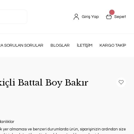
Giriş Yap
Sepet
ÇA SORULAN SORULAR
BLOGLAR
İLETİŞİM
KARGO TAKİP
çli Battal Boy Bakır
anlıklar
ak yer almaması ve benzeri durumlarda ürün, siparişinizin ardından size