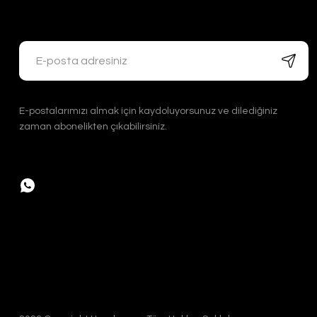
Handygoo Bronz Renkli Bakır Cezve Takımı 3 lü
Handygoo
E-postalarımızı almak için kaydoluyorsunuz ve dilediğiniz
3.200,00 TL
zaman abonelikten çıkabilirsiniz.