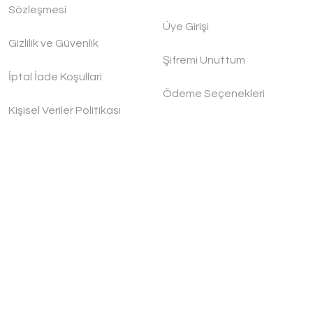
Sözleşmesi
Üye Girişi
Handygoo Spice Box Bakır Baharatlık Seti
Gizlilik ve Güvenlik
Handygoo
Şifremi Unuttum
İptal İade Koşullari
Ödeme Seçenekleri
4.200,00 TL
Kişisel Veriler Politikası