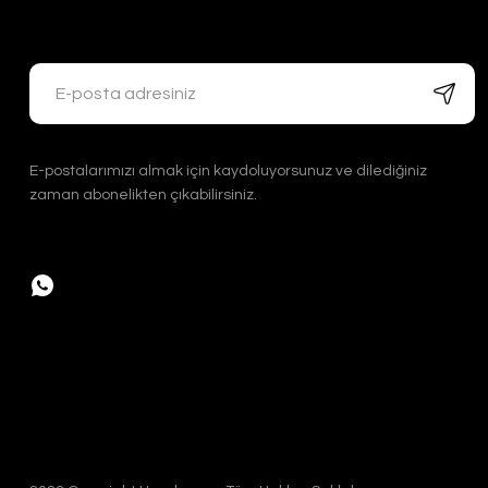
Handygoo Bronz Renkli Bakır Cezve Takımı 3 lü
Handygoo
E-postalarımızı almak için kaydoluyorsunuz ve dilediğiniz
3.200,00 TL
zaman abonelikten çıkabilirsiniz.