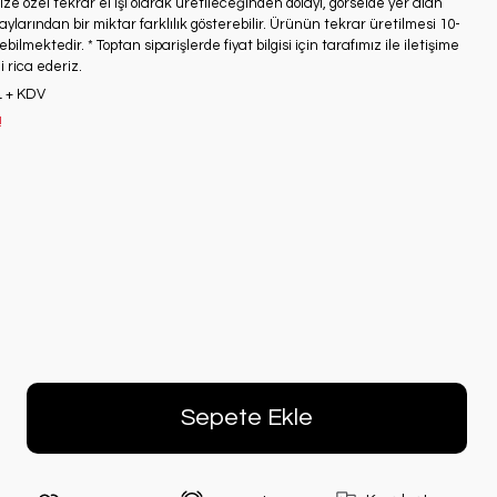
ze özel tekrar el işi olarak üretileceğinden dolayı, görselde yer alan
ylarından bir miktar farklılık gösterebilir. Ürünün tekrar üretilmesi 10-
bilmektedir. * Toptan siparişlerde fiyat bilgisi için tarafımız ile iletişime
 rica ederiz.
L + KDV
!
Sepete Ekle