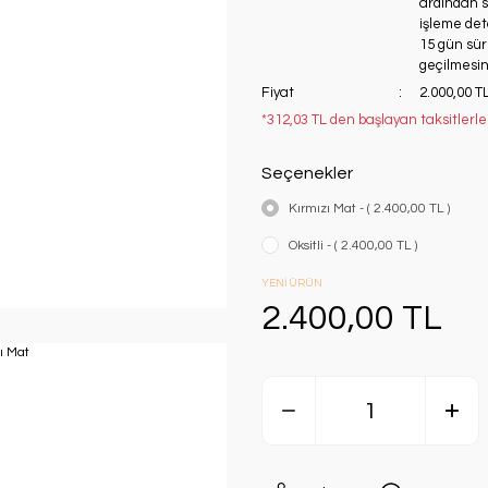
ardından si
işleme deta
15 gün süre
geçilmesini
Fiyat
2.000,00 T
*312,03 TL den başlayan taksitlerle
Seçenekler
Kırmızı Mat - ( 2.400,00 TL )
Oksitli - ( 2.400,00 TL )
YENİ ÜRÜN
2.400,00 TL