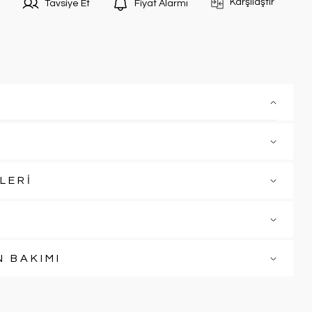
Karşılaştır
Tavsiye Et
Fiyat Alarmı
LERİ
N BAKIMI