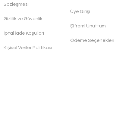
Sözleşmesi
Üye Girişi
Handygoo Spice Box Bakır Baharatlık Seti
Gizlilik ve Güvenlik
Handygoo
Şifremi Unuttum
İptal İade Koşullari
Ödeme Seçenekleri
4.200,00 TL
Kişisel Veriler Politikası