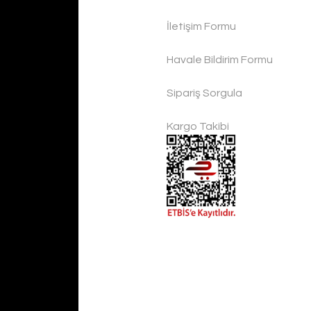
İletişim Formu
Handygoo El Yapımı Eskitme Bakır Cezve Seti 4 lü
Havale Bildirim Formu
Handygoo
Sipariş Sorgula
4.500,00 TL
Kargo Takibi