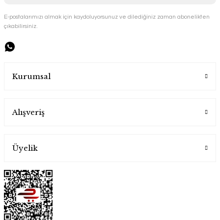
E-postalarımızı almak için kaydoluyorsunuz ve dilediğiniz zaman abonelikten
çıkabilirsiniz.
Handygoo Shiny Sultan Bakır Tencere Seti
Handygoo
Kurumsal
25.000,00 TL
Alışveriş
Üyelik