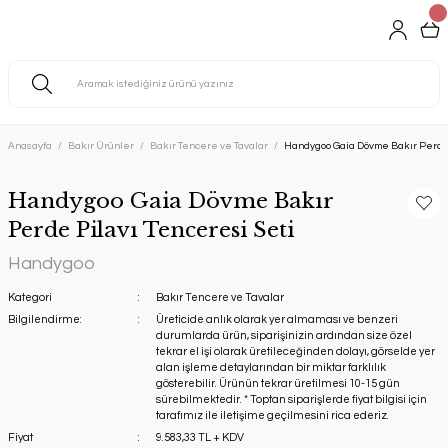
Anasayfa
Bakır Ürünler
Bakır Tencere ve Tavalar
Handygoo Gaia Dövme Bakır Perde 
Handygoo Gaia Dövme Bakır
Perde Pilavı Tenceresi Seti
Handygoo
Kategori
Bakır Tencere ve Tavalar
Bilgilendirme:
Üreticide anlık olarak yer almaması ve benzeri
durumlarda ürün, siparişinizin ardından size özel
tekrar el işi olarak üretileceğinden dolayı, görselde yer
alan işleme detaylarından bir miktar farklılık
gösterebilir. Ürünün tekrar üretilmesi 10-15 gün
sürebilmektedir. * Toptan siparişlerde fiyat bilgisi için
tarafımız ile iletişime geçilmesini rica ederiz.
Fiyat
9.583,33 TL + KDV