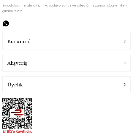
E-postalarımızı almak için kaydoluyorsunuz ve dilediğiniz zaman abonelikten
çıkabilirsiniz.
Handygoo Bronz Renkli Bakır Cezve Takımı 4 lü
Handygoo
Kurumsal
4.500,00 TL
Alışveriş
Üyelik