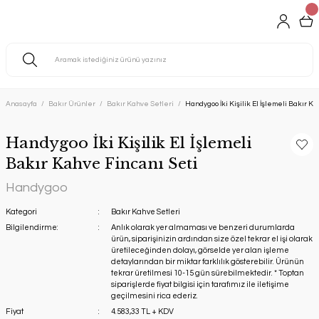
Anasayfa
Bakır Ürünler
Bakır Kahve Setleri
Handygoo İki Kişilik El İşlemeli Bakır K
Handygoo İki Kişilik El İşlemeli
Bakır Kahve Fincanı Seti
Handygoo
Kategori
Bakır Kahve Setleri
Bilgilendirme:
Anlık olarak yer almaması ve benzeri durumlarda
ürün, siparişinizin ardından size özel tekrar el işi olarak
üretileceğinden dolayı, görselde yer alan işleme
detaylarından bir miktar farklılık gösterebilir. Ürünün
tekrar üretilmesi 10-15 gün sürebilmektedir. * Toptan
siparişlerde fiyat bilgisi için tarafımız ile iletişime
geçilmesini rica ederiz.
Fiyat
4.583,33 TL + KDV