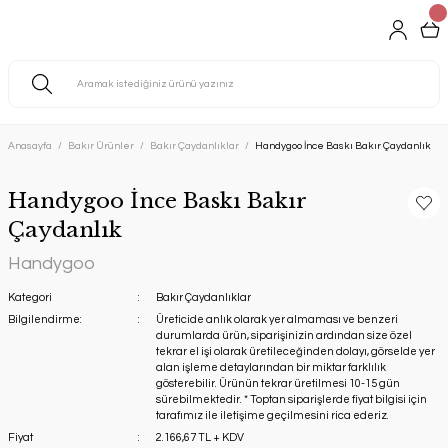
Anasayfa
Bakır Ürünler
Bakır Çaydanlıklar
Handygoo İnce Baskı Bakır Çaydanlık
Handygoo İnce Baskı Bakır
Çaydanlık
Handygoo
Kategori
Bakır Çaydanlıklar
Bilgilendirme:
Üreticide anlık olarak yer almaması ve benzeri
durumlarda ürün, siparişinizin ardından size özel
tekrar el işi olarak üretileceğinden dolayı, görselde yer
alan işleme detaylarından bir miktar farklılık
gösterebilir. Ürünün tekrar üretilmesi 10-15 gün
sürebilmektedir. * Toptan siparişlerde fiyat bilgisi için
tarafımız ile iletişime geçilmesini rica ederiz.
Fiyat
2.166,67 TL + KDV