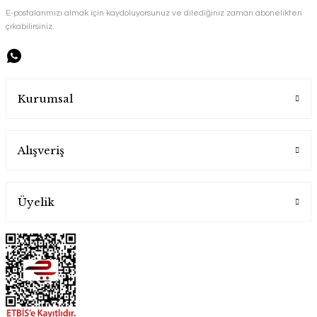
Handygoo
E-postalarımızı almak için kaydoluyorsunuz ve dilediğiniz zaman abonelikten
çıkabilirsiniz.
850,00 TL
2.400,00 TL
Kurumsal
Alışveriş
Üyelik
El Yapımı Metalik Mırra Cezvesi 4 lu Set
Handygoo