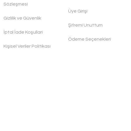
Sözleşmesi
Üye Girişi
Gizlilik ve Güvenlik
Handygoo Anatolian Dövme Bakır Tencere Seti
Şifremi Unuttum
Handygoo
İptal İade Koşullari
Ödeme Seçenekleri
Kişisel Veriler Politikası
7.000,00 TL