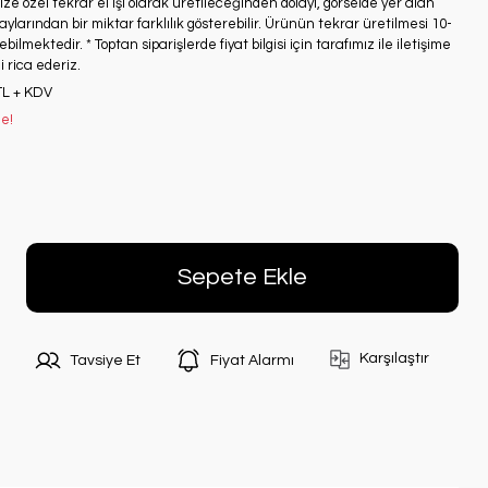
ze özel tekrar el işi olarak üretileceğinden dolayı, görselde yer alan
ylarından bir miktar farklılık gösterebilir. Ürünün tekrar üretilmesi 10-
bilmektedir. * Toptan siparişlerde fiyat bilgisi için tarafımız ile iletişime
 rica ederiz.
TL + KDV
le!
Sepete Ekle
Karşılaştır
Tavsiye Et
Fiyat Alarmı