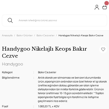
Anasayfa
Bakır Ürünler
Bakır Cezveler
Handygoo Nikelajlı Keops Bakır Cezve
Handygoo Nikelajlı Keops Bakır
Cezve
Handygoo
Kategori
Bakır Cezveler
Bilgilendirme:
Anlık olarak yer almaması ve benzeri durumlarda
ürün, siparişinizin ardından size özel tekrar el işi olarak
üretileceğinden dolayı, görselde yer alan işleme
detaylarından bir miktar farklılık gösterebilir. Ürünün
tekrar üretilmesi 10-15 gün sürebilmektedir. * Toptan
siparişlerde fiyat bilgisi için tarafımız ile iletişime
geçilmesini rica ederiz.
Fiyat
1.083,33 TL + KDV