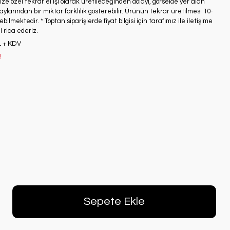
ze özel tekrar el işi olarak üretileceğinden dolayı, görselde yer alan
ylarından bir miktar farklılık gösterebilir. Ürünün tekrar üretilmesi 10-
bilmektedir. * Toptan siparişlerde fiyat bilgisi için tarafımız ile iletişime
 rica ederiz.
L + KDV
!
Sepete Ekle