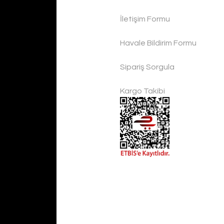
El Yapımı Metalik Mırra Cezvesi 4 lu S
İletişim Formu
Handygoo
Havale Bildirim Formu
4.200,00 TL
Sipariş Sorgula
Kargo Takibi