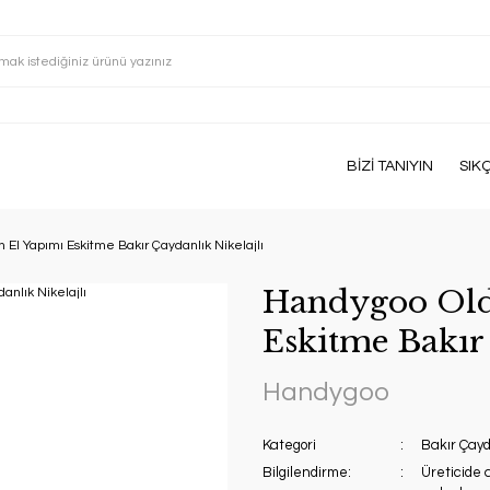
BİZİ TANIYIN
SIK
 El Yapımı Eskitme Bakır Çaydanlık Nikelajlı
Handygoo Old 
Eskitme Bakır 
Handygoo
Kategori
Bakır Çayd
Bilgilendirme:
Üreticide 