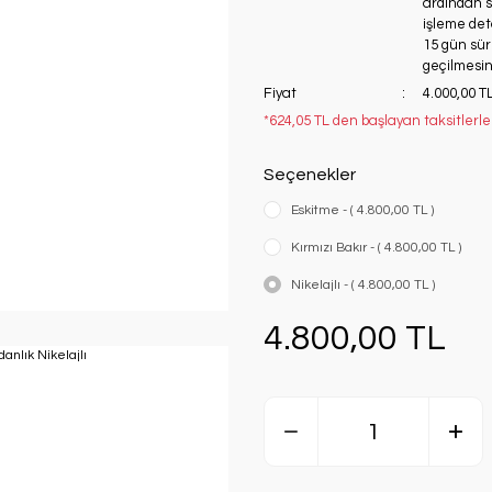
ardından si
işleme deta
15 gün süre
geçilmesini
Fiyat
4.000,00 T
*624,05 TL den başlayan taksitlerle
Seçenekler
Eskitme - ( 4.800,00 TL )
Kırmızı Bakır - ( 4.800,00 TL )
Nikelajlı - ( 4.800,00 TL )
4.800,00 TL