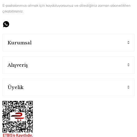
E-postalarımızı almak için kaydoluyorsunuz ve dilediğiniz zaman abonelikten
çıkabilirsiniz.
Handygoo El İşlemesi Bakır Çaydanlık ve Balkon Sefası
Kurumsal
Handygoo
Alışveriş
7.500,00 TL
Üyelik