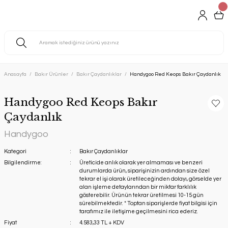
Anasayfa
Bakır Ürünler
Bakır Çaydanlıklar
Handygoo Red Keops Bakır Çaydanlık
Handygoo Red Keops Bakır
Çaydanlık
Handygoo
Kategori
Bakır Çaydanlıklar
Bilgilendirme:
Üreticide anlık olarak yer almaması ve benzeri
durumlarda ürün, siparişinizin ardından size özel
tekrar el işi olarak üretileceğinden dolayı, görselde yer
alan işleme detaylarından bir miktar farklılık
gösterebilir. Ürünün tekrar üretilmesi 10-15 gün
sürebilmektedir. * Toptan siparişlerde fiyat bilgisi için
tarafımız ile iletişime geçilmesini rica ederiz.
Fiyat
4.583,33 TL + KDV