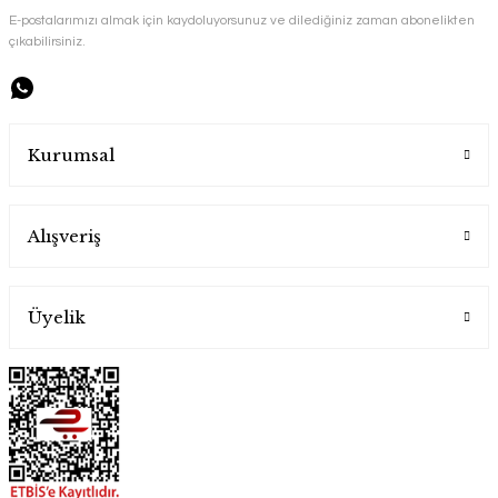
E-postalarımızı almak için kaydoluyorsunuz ve dilediğiniz zaman abonelikten
çıkabilirsiniz.
Handygoo El İşlemesi Bakır Çaydanlık ve Balkon Sefası
Kurumsal
Handygoo
Alışveriş
7.500,00 TL
Üyelik