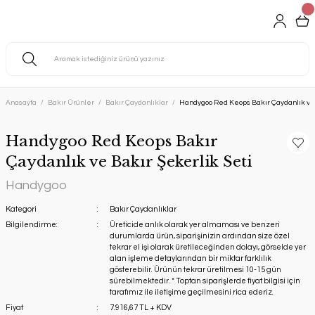
Anasayfa
Bakır Ürünler
Bakır Çaydanlıklar
Handygoo Red Keops Bakır Çaydanlık ve 
Handygoo Red Keops Bakır
Çaydanlık ve Bakır Şekerlik Seti
Handygoo
Kategori
Bakır Çaydanlıklar
Bilgilendirme:
Üreticide anlık olarak yer almaması ve benzeri
durumlarda ürün, siparişinizin ardından size özel
tekrar el işi olarak üretileceğinden dolayı, görselde yer
alan işleme detaylarından bir miktar farklılık
gösterebilir. Ürünün tekrar üretilmesi 10-15 gün
sürebilmektedir. * Toptan siparişlerde fiyat bilgisi için
tarafımız ile iletişime geçilmesini rica ederiz.
Fiyat
7.916,67 TL + KDV