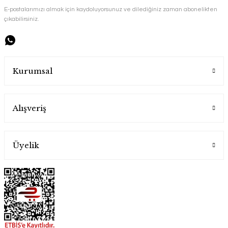
Çiçek El İşlemesi Bakır Sürahi
E-postalarımızı almak için kaydoluyorsunuz ve dilediğiniz zaman abonelikten
Handygoo
çıkabilirsiniz.
6.500,00 TL
6.500,00 TL
Kurumsal
Alışveriş
Üyelik
Garden Bakır Sürahi
Water Down Bakır Sürahi
Handygoo
Handygoo
6.500,00 TL
6.500,00 TL