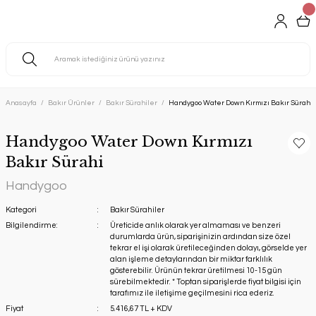
Anasayfa
Bakır Ürünler
Bakır Sürahiler
Handygoo Water Down Kırmızı Bakır Sürahi
Handygoo Water Down Kırmızı
Bakır Sürahi
Handygoo
Kategori
Bakır Sürahiler
Bilgilendirme:
Üreticide anlık olarak yer almaması ve benzeri
durumlarda ürün, siparişinizin ardından size özel
tekrar el işi olarak üretileceğinden dolayı, görselde yer
alan işleme detaylarından bir miktar farklılık
gösterebilir. Ürünün tekrar üretilmesi 10-15 gün
sürebilmektedir. * Toptan siparişlerde fiyat bilgisi için
tarafımız ile iletişime geçilmesini rica ederiz.
Fiyat
5.416,67 TL + KDV