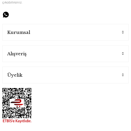
çıkabilirsiniz.
1.900,00 TL
Kurumsal
Alışveriş
Üyelik
Lezzetli Kahveler İçin Bakır Cezve
Handygoo
1.300,00 TL