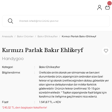
Anasayfa
Bakır Ürünler
Bakır Ehlikeyfler
Kırmızı Parlak Bakır Ehlikeyf
Kırmızı Parlak Bakır Ehlikeyf
Handygoo
Kategori
Bakır Ehlikeyfler
Bilgilendirme:
Üreticide anlık olarak yer almaması ve benzeri
durumlarda ürün, siparişinizin ardından size özel
tekrar el işi olarak üretileceğinden dolayı, görselde yer
alan işleme detaylarından bir miktar farklılık
gösterebilir. Ürünün tekrar üretilmesi 10-15 gün
sürebilmektedir. * Toptan siparişlerde fiyat bilgisi için
tarafımız ile iletişime geçilmesini rica ederiz.
Fiyat
1.541,67 TL + KDV
*240,52 TL den başlayan taksitlerle!