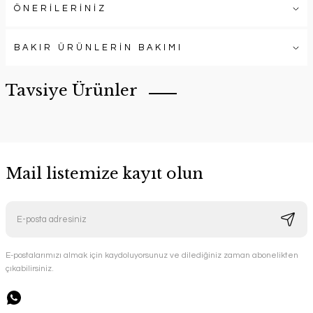
ÖNERİLERİNİZ
BAKIR ÜRÜNLERİN BAKIMI
Tavsiye Ürünler
Mail listemize kayıt olun
E-postalarımızı almak için kaydoluyorsunuz ve dilediğiniz zaman abonelikten
çıkabilirsiniz.
Handygoo El İşlemesi Bakır Tabak Seti
Handygoo