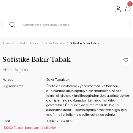
Anasayfa
Bakır Ürünler
Bakır Tabaklar
Sofistike Bakır Tabak
Sofistike Bakır Tabak
Handygoo
Kategori
Bakır Tabaklar
Bilgilendirme:
Üreticide anlık olarak yer almaması ve benzeri
durumlarda ürün, siparişinizin ardından size özel
tekrar el işi olarak üretileceğinden dolayı, görselde yer
alan işleme detaylarından bir miktar farklılık
gösterebilir. Ürünün tekrar üretilmesi 10-15 gün
sürebilmektedir. * Toptan siparişlerde fiyat bilgisi için
tarafımız ile iletişime geçilmesini rica ederiz.
Fiyat
1.166,67 TL + KDV
*182,02 TL den başlayan taksitlerle!