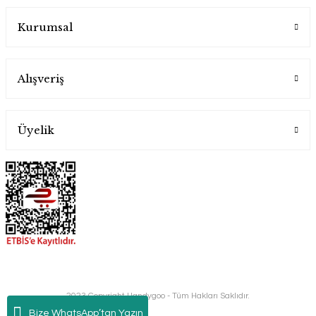
Kurumsal
5.000,00 TL
Alışveriş
Üyelik
Handygoo Palace Dish El İşlemesi Bakır Tabak
Handygoo
2023 Copyright Handygoo - Tüm Hakları Saklıdır.
Bize WhatsApp’tan Yazın