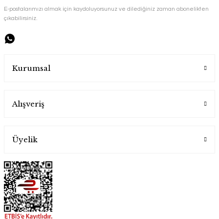
Handygoo
E-postalarımızı almak için kaydoluyorsunuz ve dilediğiniz zaman abonelikten
Handygoo
çıkabilirsiniz.
1.850,00 TL
1.900,00 TL
Kurumsal
Alışveriş
Üyelik
Nezaket İle Parlayan Bakır Tepsi
Handygoo
6.500,00 TL