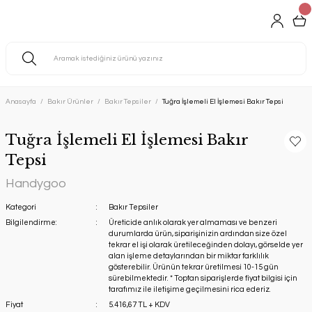
Anasayfa
Bakır Ürünler
Bakır Tepsiler
Tuğra İşlemeli El İşlemesi Bakır Tepsi
Tuğra İşlemeli El İşlemesi Bakır
Tepsi
Handygoo
Kategori
Bakır Tepsiler
Bilgilendirme:
Üreticide anlık olarak yer almaması ve benzeri
durumlarda ürün, siparişinizin ardından size özel
tekrar el işi olarak üretileceğinden dolayı, görselde yer
alan işleme detaylarından bir miktar farklılık
gösterebilir. Ürünün tekrar üretilmesi 10-15 gün
sürebilmektedir. * Toptan siparişlerde fiyat bilgisi için
tarafımız ile iletişime geçilmesini rica ederiz.
Fiyat
5.416,67 TL + KDV