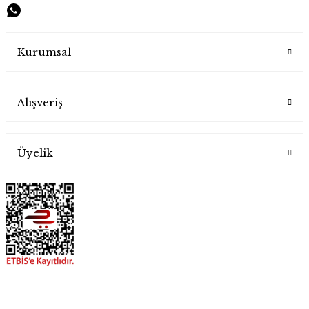
Handygoo Bronz Renkli Bakır Cezve Takımı 3 lü
Handygoo
Kurumsal
3.200,00 TL
Alışveriş
Üyelik
Handygoo El Yapımı Eskitme Bakır Cezve Seti 4 lü