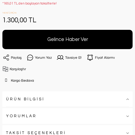
*169,01 TL den başlayan taksitlerle!
YENİ ÜRÜN
1.300,00 TL
Gelince Haber Ver
Paylaş
Yorum Yaz
Tavsiye Et
Fiyat Alarmı
Karşılaştır
Kargo Bedava
ÜRÜN BİLGİSİ
YORUMLAR
TAKSİT SEÇENEKLERİ