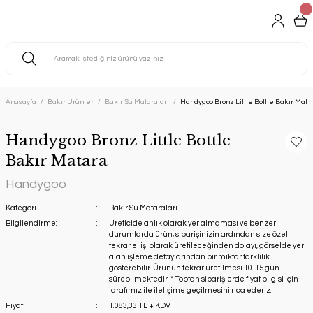
Anasayfa
Bakır Ürünler
Bakır Su Mataraları
Handygoo Bronz Little Bottle Bakır Mata
Handygoo Bronz Little Bottle
Bakır Matara
Handygoo
Kategori
Bakır Su Mataraları
Bilgilendirme:
Üreticide anlık olarak yer almaması ve benzeri
durumlarda ürün, siparişinizin ardından size özel
tekrar el işi olarak üretileceğinden dolayı, görselde yer
alan işleme detaylarından bir miktar farklılık
gösterebilir. Ürünün tekrar üretilmesi 10-15 gün
sürebilmektedir. * Toptan siparişlerde fiyat bilgisi için
tarafımız ile iletişime geçilmesini rica ederiz.
Fiyat
1.083,33 TL + KDV