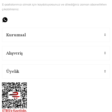
E-postalarımızı almak için kaydoluyorsunuz ve dilediğiniz zaman abonelikten
çıkabilirsiniz.
El Yapımı Tuğra Desenli El İşlemesi Bakır Tepsi
Handygoo
Kurumsal
6.500,00 TL
Alışveriş
Üyelik