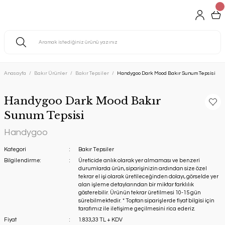
Anasayfa
Bakır Ürünler
Bakır Tepsiler
Handygoo Dark Mood Bakır Sunum Tepsisi
Handygoo Dark Mood Bakır
Sunum Tepsisi
Handygoo
Kategori
Bakır Tepsiler
Bilgilendirme:
Üreticide anlık olarak yer almaması ve benzeri
durumlarda ürün, siparişinizin ardından size özel
tekrar el işi olarak üretileceğinden dolayı, görselde yer
alan işleme detaylarından bir miktar farklılık
gösterebilir. Ürünün tekrar üretilmesi 10-15 gün
sürebilmektedir. * Toptan siparişlerde fiyat bilgisi için
tarafımız ile iletişime geçilmesini rica ederiz.
Fiyat
1.833,33 TL + KDV