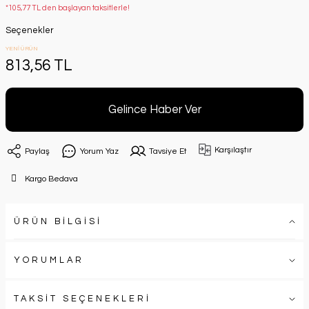
*105,77 TL den başlayan taksitlerle!
Seçenekler
YENİ ÜRÜN
813,56 TL
Gelince Haber Ver
Karşılaştır
Paylaş
Yorum Yaz
Tavsiye Et
Kargo Bedava
ÜRÜN BİLGİSİ
YORUMLAR
TAKSİT SEÇENEKLERİ