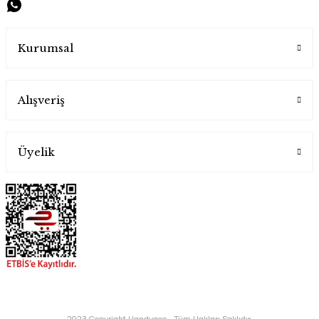
6.500,00 TL
Kurumsal
Alışveriş
Üyelik
Tuğra İşlemeli El İşlemesi Bakır Tepsi
Handygoo
6.500,00 TL