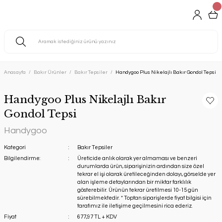
Anasayfa
Bakır Ürünler
Bakır Tepsiler
Handygoo Plus Nikelajlı Bakır Gondol Tepsi
Handygoo Plus Nikelajlı Bakır
Gondol Tepsi
Handygoo
Kategori
Bakır Tepsiler
Bilgilendirme:
Üreticide anlık olarak yer almaması ve benzeri
durumlarda ürün, siparişinizin ardından size özel
tekrar el işi olarak üretileceğinden dolayı, görselde yer
alan işleme detaylarından bir miktar farklılık
gösterebilir. Ürünün tekrar üretilmesi 10-15 gün
sürebilmektedir. * Toptan siparişlerde fiyat bilgisi için
tarafımız ile iletişime geçilmesini rica ederiz.
Fiyat
677,97 TL + KDV