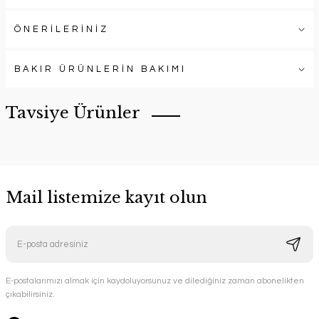
ÖNERİLERİNİZ
BAKIR ÜRÜNLERİN BAKIMI
Tavsiye Ürünler
Mail listemize kayıt olun
El İşlemesi Bakır Tepsi
Handygoo
Art Plate El İşlemesi Bakır Tepsi
E-postalarımızı almak için kaydoluyorsunuz ve dilediğiniz zaman abonelikten
Handygoo
çıkabilirsiniz.
6.500,00 TL